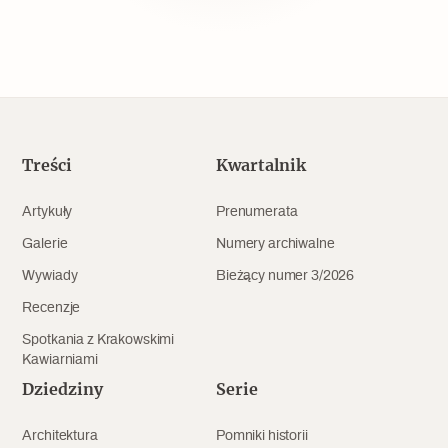
Popularne
Wskazówki idą w dobrą stronę
Varia
Treści
Kwartalnik
Popularne
Artykuły
Prenumerata
Memento dla modernizmu
Galerie
Numery archiwalne
Wywiady
Bieżący numer 3/2026
Zabytek niejedno ma imię
Recenzje
Spotkania z Krakowskimi
Popularne
Kawiarniami
Dziedziny
Serie
Niewykonalne? Nie dla Wawelu
Architektura
Pomniki historii