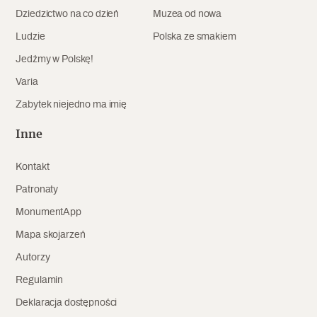
Dziedzictwo na co dzień
Muzea od nowa
Archeologia
Ludzie
Polska ze smakiem
Popularne
Jedźmy w Polskę!
Szyb pierwszej windy w Warszawie
Varia
Zabytek niejedno ma imię
Inne
Świat
Popularne
Kontakt
Patronaty
Zabierz mapę na wakacje!
MonumentApp
Mapa skojarzeń
Autorzy
Regulamin
Deklaracja dostępności