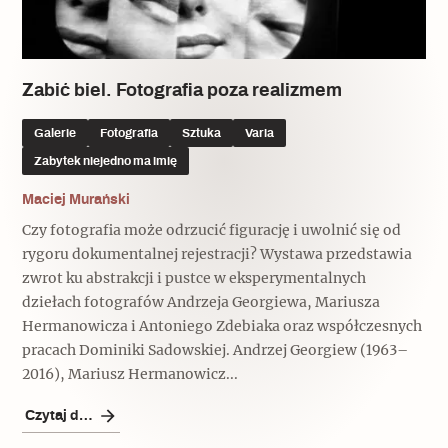
Popularne
Popularne
Zobacz również
Kruchość rzeczy
Biskupin - rezerwat archeologiczny
Dziedzictwo na co dzień
Patronaty
Zabić biel. Fotografia poza realizmem
Popularne
Wywiady
Galerie
Fotografia
Sztuka
Varia
Muzea od nowa
MonumentApp
Zabytek niejedno ma imię
Jak wskrzesić smak
Popularne
Popularne
Mapa skojarzeń
Maciej Murański
Jak to działa? Czyli nowa odsłona
Dolnośląski Indiana Jones
Czy fotografia może odrzucić figurację i uwolnić się od
Narodowego Muzeum Techniki
Ludzie
Krakowskie Kawiarnie
rygoru dokumentalnej rejestracji? Wystawa przedstawia
zwrot ku abstrakcji i pustce w eksperymentalnych
Popularne
Recenzje
dziełach fotografów Andrzeja Georgiewa, Mariusza
Polska ze smakiem
Hermanowicza i Antoniego Zdebiaka oraz współczesnych
Siostry rzeźbiarki
Popularne
Popularne
pracach Dominiki Sadowskiej. Andrzej Georgiew (1963–
2016), Mariusz Hermanowicz...
Kuchnia w Ostromecku: puder z
Ulubieniec Fortuny
jarmużu, zupa z krwi
Czytaj dalej
Jedźmy w Polskę!