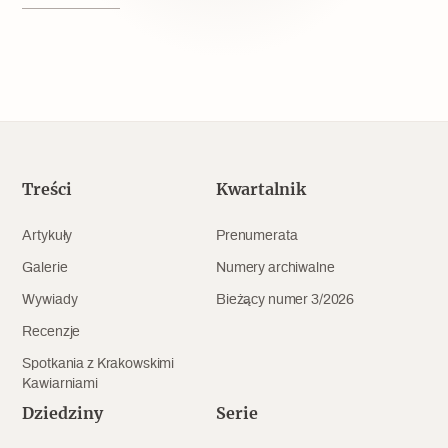
Popularne
Wskazówki idą w dobrą stronę
Varia
Popularne
Treści
Kwartalnik
Memento dla modernizmu
Artykuły
Prenumerata
Galerie
Numery archiwalne
Wywiady
Bieżący numer 3/2026
Zabytek niejedno ma imię
Recenzje
Popularne
Spotkania z Krakowskimi
Kawiarniami
Niewykonalne? Nie dla Wawelu
Dziedziny
Serie