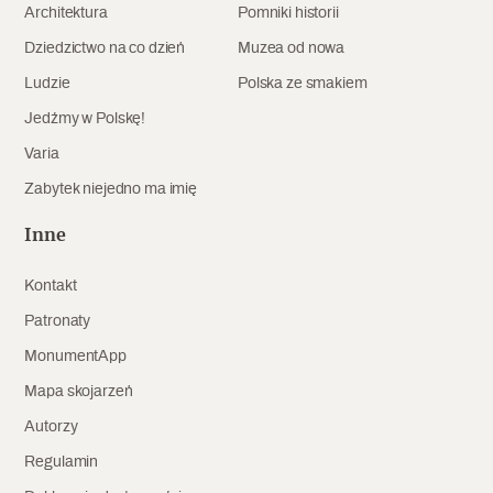
Architektura
Pomniki historii
Archeologia
Dziedzictwo na co dzień
Muzea od nowa
Popularne
Ludzie
Polska ze smakiem
Jedźmy w Polskę!
Szyb pierwszej windy w Warszawie
Varia
Zabytek niejedno ma imię
Świat
Inne
Popularne
Kontakt
Zabierz mapę na wakacje!
Patronaty
MonumentApp
Mapa skojarzeń
Autorzy
Regulamin