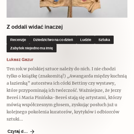
Popularne
Popularne
Zobacz również
Kruchość rzeczy
Biskupin - rezerwat archeologiczny
Dziedzictwo na co dzień
Patronaty
Z oddali widać inaczej
Popularne
Wywiady
Recenzje
Dziedzictwo na co dzień
Ludzie
Sztuka
Muzea od nowa
MonumentApp
Zabytek niejedno ma imię
Jak wskrzesić smak
Popularne
Popularne
Mapa skojarzeń
Łukasz Gazur
Jak to działa? Czyli nowa odsłona
Dolnośląski Indiana Jones
Ten rok w polskiej sztuce należy do nich. I nie chodzi
Narodowego Muzeum Techniki
Ludzie
Krakowskie Kawiarnie
tylko o książkę (znakomitą!) „Awangarda między kuchnią
a łazienką” autorstwa ich córki Bettiny czy wystawy,
Popularne
Recenzje
które przypominają ich twórczość. Ważniejsze, że Jerzy
Polska ze smakiem
Bereś i Maria Pinińska-Bereś stają się artystami, którzy
Siostry rzeźbiarki
Popularne
Popularne
mówią współczesnym głosem, zyskując posłuch już u
kolejnego pokolenia kuratorów, krytyków i odbiorców
Kuchnia w Ostromecku: puder z
Ulubieniec Fortuny
sztuki...
jarmużu, zupa z krwi
Jedźmy w Polskę!
Czytaj dalej