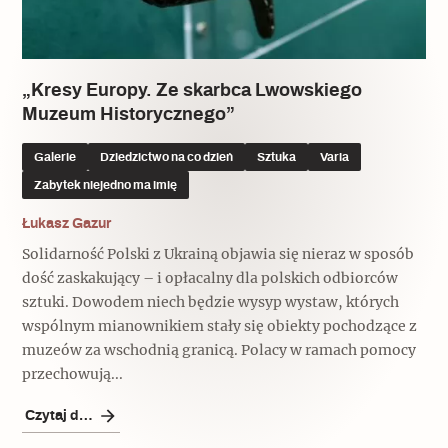
Popularne
Popularne
Zobacz również
Kruchość rzeczy
Biskupin - rezerwat archeologiczny
Dziedzictwo na co dzień
Patronaty
„Kresy Europy. Ze skarbca Lwowskiego
Muzeum Historycznego”
Popularne
Wywiady
Muzea od nowa
MonumentApp
Galerie
Dziedzictwo na co dzień
Sztuka
Varia
Jak wskrzesić smak
Popularne
Popularne
Zabytek niejedno ma imię
Mapa skojarzeń
Jak to działa? Czyli nowa odsłona
Dolnośląski Indiana Jones
Łukasz Gazur
Narodowego Muzeum Techniki
Ludzie
Krakowskie Kawiarnie
Solidarność Polski z Ukrainą objawia się nieraz w sposób
dość zaskakujący – i opłacalny dla polskich odbiorców
Popularne
Recenzje
sztuki. Dowodem niech będzie wysyp wystaw, których
Polska ze smakiem
wspólnym mianownikiem stały się obiekty pochodzące z
Siostry rzeźbiarki
Popularne
Popularne
muzeów za wschodnią granicą. Polacy w ramach pomocy
przechowują...
Kuchnia w Ostromecku: puder z
Ulubieniec Fortuny
jarmużu, zupa z krwi
Czytaj dalej
Jedźmy w Polskę!