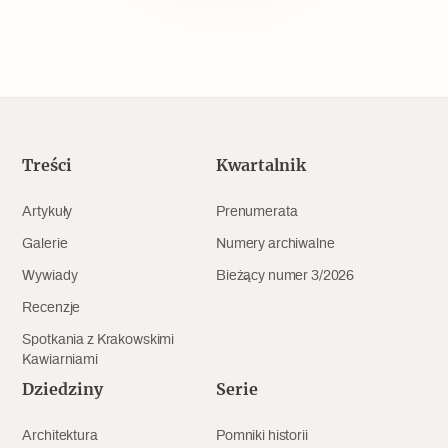
Popularne
Wskazówki idą w dobrą stronę
Varia
Treści
Kwartalnik
Popularne
Artykuły
Prenumerata
Memento dla modernizmu
Galerie
Numery archiwalne
Wywiady
Bieżący numer 3/2026
Zabytek niejedno ma imię
Recenzje
Spotkania z Krakowskimi
Popularne
Kawiarniami
Dziedziny
Serie
Niewykonalne? Nie dla Wawelu
Architektura
Pomniki historii