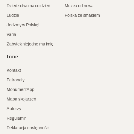
Dziedzictwo na co dzień
Muzea od nowa
Archeologia
Ludzie
Polska ze smakiem
Popularne
Jedźmy w Polskę!
Szyb pierwszej windy w Warszawie
Varia
Zabytek niejedno ma imię
Inne
Świat
Popularne
Kontakt
Patronaty
Zabierz mapę na wakacje!
MonumentApp
Mapa skojarzeń
Autorzy
Regulamin
Deklaracja dostępności