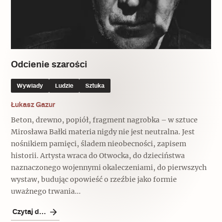
Popularne
Popularne
Zobacz również
Kruchość rzeczy
Biskupin - rezerwat archeologiczny
Dziedzictwo na co dzień
Patronaty
Popularne
Odcienie szarości
Wywiady
Muzea od nowa
MonumentApp
Jak wskrzesić smak
Popularne
Popularne
Wywiady
Ludzie
Sztuka
Mapa skojarzeń
Jak to działa? Czyli nowa odsłona
Łukasz Gazur
Dolnośląski Indiana Jones
Narodowego Muzeum Techniki
Beton, drewno, popiół, fragment nagrobka – w sztuce
Ludzie
Krakowskie Kawiarnie
Mirosława Bałki materia nigdy nie jest neutralna. Jest
Popularne
nośnikiem pamięci, śladem nieobecności, zapisem
Recenzje
Polska ze smakiem
historii. Artysta wraca do Otwocka, do dzieciństwa
Siostry rzeźbiarki
naznaczonego wojennymi okaleczeniami, do pierwszych
Popularne
Popularne
wystaw, budując opowieść o rzeźbie jako formie
Kuchnia w Ostromecku: puder z
uważnego trwania...
Ulubieniec Fortuny
jarmużu, zupa z krwi
Jedźmy w Polskę!
Czytaj dalej