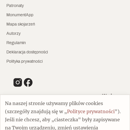
Patronaty
MonumentApp
Mapa skojarzeń
Autorzy
Regulamin
Deklaracja dostępności
Polityka prywatności
Wydawca
Na naszej stronie używamy plików cookies
(szczegóły znajdują się w „
Polityce prywatności
").
00-805 Warszawa
Jeśli nie chcesz, aby „ciasteczka" były zapisywane
ul. Chmielna 132/134
na Twoim urządzeniu, zmień ustawienia
Dofinansowano ze środków Ministra Kultury i Dziedzictwa