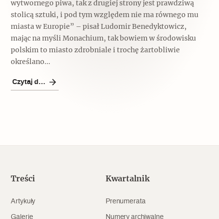
wytwornego piwa, tak z drugiej strony jest prawdziwą
Archeologia
stolicą sztuki, i pod tym względem nie ma równego mu
miasta w Europie” – pisał Ludomir Benedyktowicz,
Popularne
mając na myśli Monachium, tak bowiem w środowisku
polskim to miasto zdrobniale i trochę żartobliwie
Szyb pierwszej windy w Warszawie
określano...
Czytaj dalej
Świat
Popularne
Zabierz mapę na wakacje!
Treści
Kwartalnik
Artykuły
Prenumerata
Galerie
Numery archiwalne