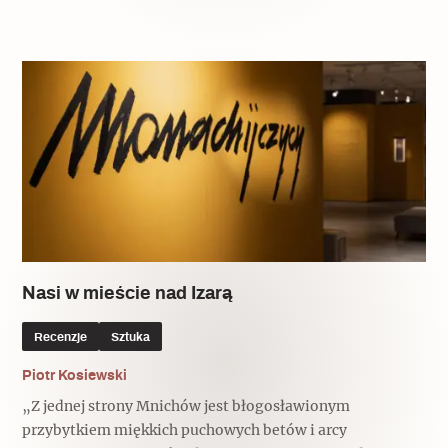
Popularne
Wskazówki idą w dobrą stronę
Varia
Popularne
Memento dla modernizmu
Nasi w mieście nad Izarą
Zabytek niejedno ma imię
Recenzje
Sztuka
Popularne
Piotr Kosiewski
Niewykonalne? Nie dla Wawelu
„Z jednej strony Mnichów jest błogosławionym
przybytkiem miękkich puchowych betów i arcy