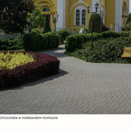
 Chrzciciela w mołdawskim Komracie