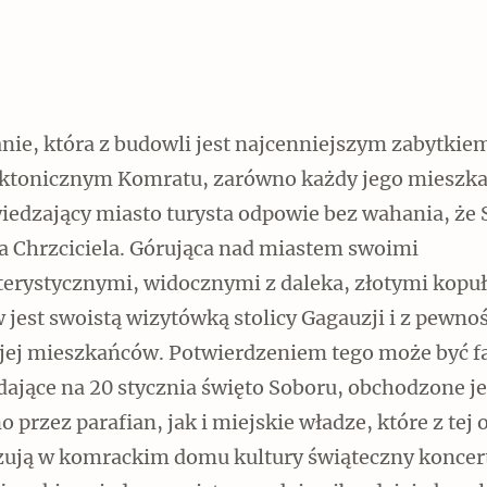
nie, która z budowli jest najcenniejszym zabytkie
ektonicznym Komratu, zarówno każdy jego mieszka
wiedzający miasto turysta odpowie bez wahania, że
na Chrzciciela. Górująca nad miastem swoimi
terystycznymi, widocznymi z daleka, złotymi kopu
 jest swoistą wizytówką stolicy Gagauzji i z pewno
 jej mieszkańców. Potwierdzeniem tego może być fa
ające na 20 stycznia święto Soboru, obchodzone je
 przez parafian, jak i miejskie władze, które z tej 
zują w komrackim domu kultury świąteczny koncer