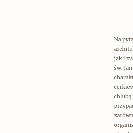
Na pyta
archit
jak i z
św. Ja
charak
cerkiew
chlubą
przypad
zarówno
organi