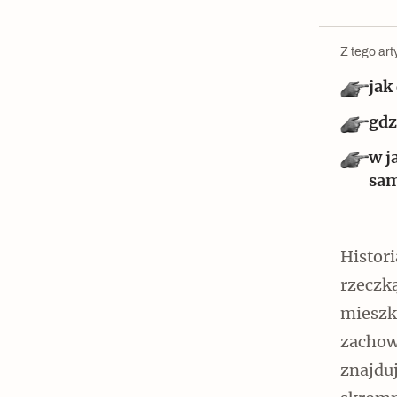
Czytaj dalej
Z tego art
jak
gdz
Czytaj dalej
w j
sam
Histor
Szyb pierwszej windy w
Warszawie
rzeczką
mieszka
zachowa
znajduj