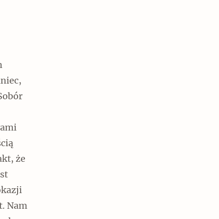
m
niec,
 Sobór
łami
ścią
kt, że
st
okazji
t. Nam