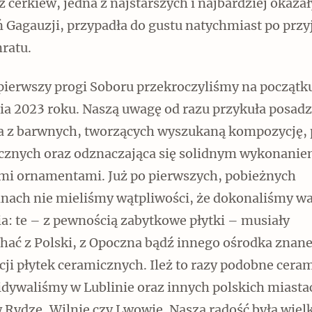
 cerkiew, jedna z najstarszych i najbardziej okaza
 Gagauzji, przypadła do gustu natychmiast po przy
ratu.
 pierwszy progi Soboru przekroczyliśmy na początk
ia 2023 roku. Naszą uwagę od razu przykuła posad
a z barwnych, tworzących wyszukaną kompozycję, 
cznych oraz odznaczająca się solidnym wykonanie
mi ornamentami. Już po pierwszych, pobieżnych
inach nie mieliśmy wątpliwości, że dokonaliśmy w
a: te – z pewnością zabytkowe płytki – musiały
chać z Polski, z Opoczna bądź innego ośrodka znan
ji płytek ceramicznych. Ileż to razy podobne cera
idywaliśmy w Lublinie oraz innych polskich miasta
 Rydze, Wilnie czy Lwowie. Nasza radość była wiel