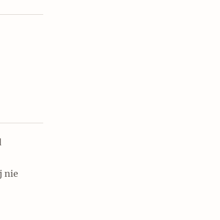
Czytaj dalej
d
j nie