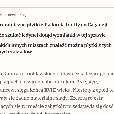
ykułu dowiesz się:
 ceramiczne płytki z Radomia trafiły do Gagauzji
ie szukać jedynej dotąd wzmianki w tej sprawie
Czytaj dalej
akich innych miastach znaleźć można płytki z tych
ych zakładów
ia Komratu, mołdawskiego miasteczka leżącego na
Zabierz mapę na wakacje!
 Jałpuch i liczącego obecnie około 25 tysięcy
ńców, sięga końca XVIII wieku. Niestety z epoki te
ły się żadne materialne ślady. Zresztą rejestr
ących się w mieście zabytków przedstawia się dość