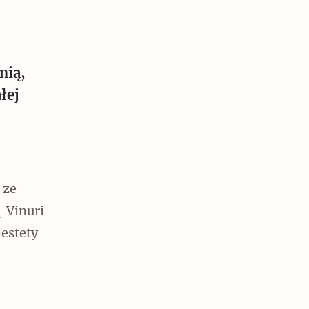
mią,
łej
 ze
 Vinuri
iestety