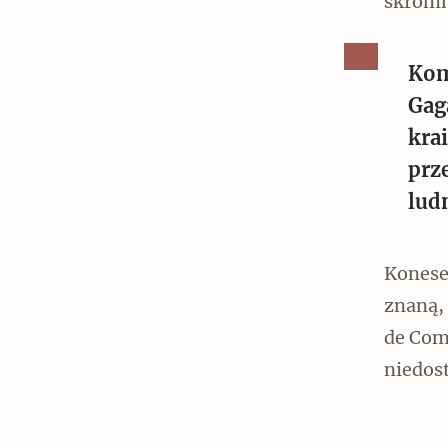
skromni
Kom
Gag
Czytaj dalej
kra
prz
lud
Konese
znaną,
de Comr
niedos