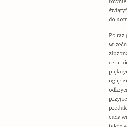
również
świątyń
do Kom
Po raz
wrześn
złożon
cerami
piękny
oględz
odkryci
przyje
produkc
cuda w
także w