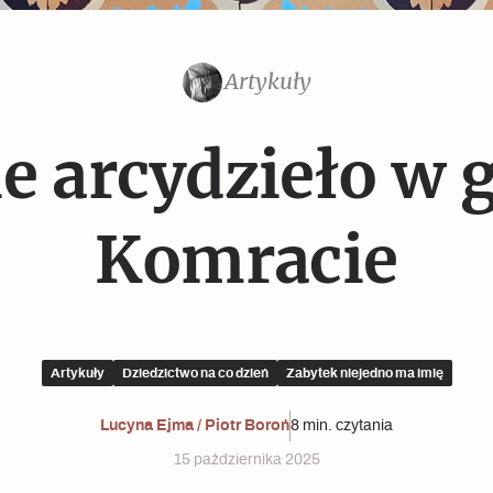
Czytaj dalej
Czytaj dalej
Artykuły
Czytaj dalej
e arcydzieło w 
Komracie
Memento dla modernizmu
Artykuły
Dziedzictwo na co dzień
Zabytek niejedno ma imię
Lucyna Ejma / Piotr Boroń
8 min. czytania
15 października 2025