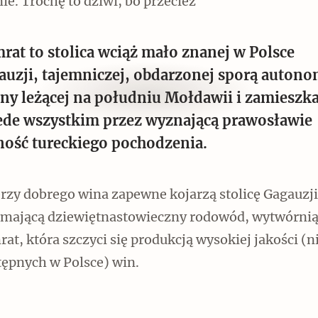
e. Trochę to dziwi, bo przecież
rat to stolica wciąż mało znanej w Polsce
auzji, tajemniczej, obdarzonej sporą autono
Czytaj dalej
iny leżącej na południu Mołdawii i zamieszka
ede wszystkim przez wyznającą prawosławie
ność tureckiego pochodzenia.
rzy dobrego wina zapewne kojarzą stolicę Gagauzji
 mającą dziewiętnastowieczny rodowód, wytwórnią
at, która szczyci się produkcją wysokiej jakości (n
tępnych w Polsce) win.