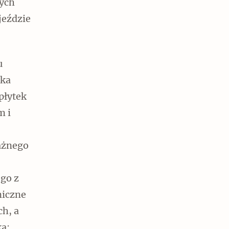
łych
jeździe
u
zka
płytek
m i
ażnego
ego z
miczne
ch, a
ka: