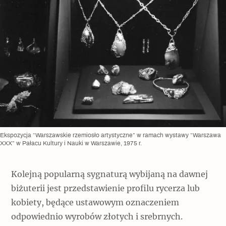
Ekspozycja “Warszawskie rzemiosło artystyczne” w ramach wystawy “Warszawa
XXX” w Pałacu Kultury i Nauki w Warszawie, 1975 r.
Kolejną popularną sygnaturą wybijaną na dawnej
biżuterii jest przedstawienie profilu rycerza lub
kobiety, będące ustawowym oznaczeniem
odpowiednio wyrobów złotych i srebrnych.