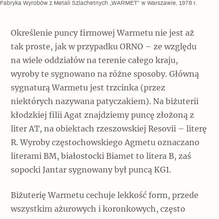
Fabryka Wyrobów z Metali Szlachetnych „WARMET” w Warszawie, 1978 r.
Określenie puncy firmowej Warmetu nie jest aż
tak proste, jak w przypadku ORNO – ze względu
na wiele oddziałów na terenie całego kraju,
wyroby te sygnowano na różne sposoby. Główną
sygnaturą Warmetu jest trzcinka (przez
niektórych nazywana patyczakiem). Na biżuterii
kłodzkiej filii Agat znajdziemy puncę złożoną z
liter AT, na obiektach rzeszowskiej Resovii – literę
R. Wyroby częstochowskiego Agmetu oznaczano
literami BM, białostocki Biamet to litera B, zaś
sopocki Jantar sygnowany był puncą KG1.
Biżuterię Warmetu cechuje lekkość form, przede
wszystkim ażurowych i koronkowych, często