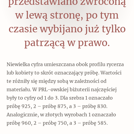
przedstawiano zwróconą
w lewą stronę, po tym
czasie wybijano już tylko
patrzącą w prawo.
Niewielka cyfra umieszczana obok profilu rycerza
lub kobiety to skrót oznaczający próbę. Wartości
te różniły się między sobą w zależności od
materiału. W PRL-owskiej biżuterii najczęściej
były to cyfry od 1 do 3. Dla srebra 1 oznaczało
próbę 925, 2 – próbę 875, a 3 – próbę 830.
Analogicznie, w złotych wyrobach 1 oznaczało
próbę 960, 2 – próbę 750, a 3 – próbę 585.