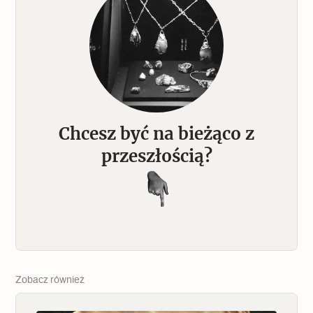
Archeologia
Popularne
Szyb pierwszej windy w Warszawie
Chcesz być na bieżąco z
Świat
przeszłością?
Popularne
Zabierz mapę na wakacje!
Zobacz również