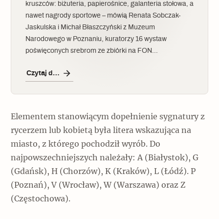
kruszców: biżuteria, papierośnice, galanteria stołowa, a
nawet nagrody sportowe – mówią Renata Sobczak-
Jaskulska i Michał Błaszczyński z Muzeum
Narodowego w Poznaniu, kuratorzy 16 wystaw
poświęconych srebrom ze zbiórki na FON…
Czytaj dalej
Elementem stanowiącym dopełnienie sygnatury z
rycerzem lub kobietą była litera wskazująca na
miasto, z którego pochodził wyrób. Do
najpowszechniejszych należały: A (Białystok), G
(Gdańsk), H (Chorzów), K (Kraków), L (Łódź). P
(Poznań), V (Wrocław), W (Warszawa) oraz Z
(Częstochowa).