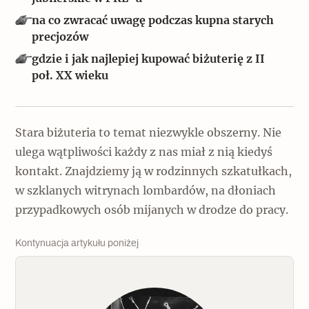
Popularne
na co zwracać uwagę podczas kupna starych
precjozów
Wskazówki idą w dobrą stronę
gdzie i jak najlepiej kupować biżuterię z II
poł. XX wieku
Varia
Popularne
Stara biżuteria to temat niezwykle obszerny. Nie
ulega wątpliwości każdy z nas miał z nią kiedyś
Memento dla modernizmu
kontakt. Znajdziemy ją w rodzinnych szkatułkach,
w szklanych witrynach lombardów, na dłoniach
przypadkowych osób mijanych w drodze do pracy.
Zabytek niejedno ma imię
Popularne
Kontynuacja artykułu poniżej
Niewykonalne? Nie dla Wawelu