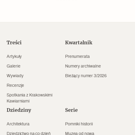
Popularne
Wskazówki idą w dobrą stronę
Varia
Treści
Kwartalnik
Popularne
Artykuły
Prenumerata
Galerie
Numery archiwalne
Memento dla modernizmu
Wywiady
Bieżący numer 3/2026
Recenzje
Zabytek niejedno ma imię
Spotkania z Krakowskimi
Kawiarniami
Popularne
Dziedziny
Serie
Niewykonalne? Nie dla Wawelu
Architektura
Pomniki historii
Dziedzictwo na co dzień
Muzea od nowa