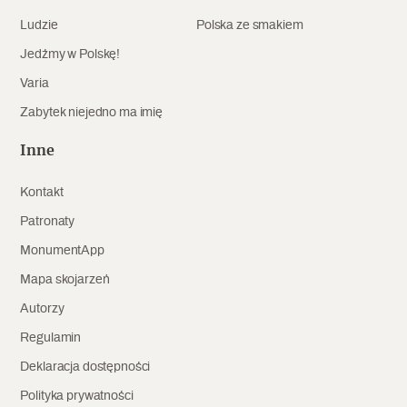
Ludzie
Polska ze smakiem
Archeologia
Jedźmy w Polskę!
Popularne
Varia
Szyb pierwszej windy w Warszawie
Zabytek niejedno ma imię
Inne
Świat
Kontakt
Popularne
Patronaty
MonumentApp
Zabierz mapę na wakacje!
Mapa skojarzeń
Autorzy
Regulamin
Deklaracja dostępności
Polityka prywatności