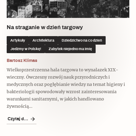
Popularne
Popularne
Zobacz również
Kruchość rzeczy
Biskupin - rezerwat archeologiczny
Dziedzictwo na co dzień
Patronaty
Na straganie w dzień targowy
Popularne
Wywiady
Artykuły
Architektura
Dziedzictwo na co dzień
Muzea od nowa
MonumentApp
Jedźmy w Polskę!
Zabytek niejedno ma imię
Jak wskrzesić smak
Popularne
Popularne
Mapa skojarzeń
Bartosz Klimas
Jak to działa? Czyli nowa odsłona
Dolnośląski Indiana Jones
Wielkoprzestrzenna hala targowa to wynalazek XIX-
Narodowego Muzeum Techniki
Ludzie
Krakowskie Kawiarnie
wieczny. Ówczesny rozwój nauk przyrodniczych i
medycznych oraz pogłębianie wiedzy na temat higieny i
Popularne
Recenzje
bakteriologii spowodowały wzrost zainteresowania
Polska ze smakiem
warunkami sanitarnymi, w jakich handlowano
Siostry rzeźbiarki
Popularne
Popularne
żywnością...
Kuchnia w Ostromecku: puder z
Ulubieniec Fortuny
Czytaj dalej
jarmużu, zupa z krwi
Jedźmy w Polskę!