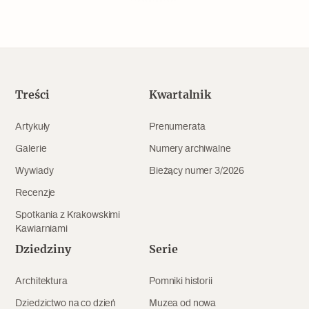
Popularne
Wskazówki idą w dobrą stronę
Treści
Kwartalnik
Varia
Popularne
Artykuły
Prenumerata
Galerie
Numery archiwalne
Memento dla modernizmu
Wywiady
Bieżący numer 3/2026
Recenzje
Zabytek niejedno ma imię
Spotkania z Krakowskimi
Kawiarniami
Popularne
Dziedziny
Serie
Niewykonalne? Nie dla Wawelu
Architektura
Pomniki historii
Dziedzictwo na co dzień
Muzea od nowa