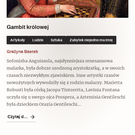
Popularne
Popularne
Zobacz również
Kruchość rzeczy
Biskupin - rezerwat archeologiczny
Dziedzictwo na co dzień
Patronaty
Gambit królowej
Popularne
Wywiady
Artykuły
Ludzie
Sztuka
Zabytek niejedno ma imię
Muzea od nowa
MonumentApp
Jak wskrzesić smak
Popularne
Grażyna Bastek
Popularne
Mapa skojarzeń
Sofonisba Anguissola, najsłynniejsza renesansowa
Jak to działa? Czyli nowa odsłona
Dolnośląski Indiana Jones
malarka, była dobrze urodzoną arystokratką, a w swoich
Narodowego Muzeum Techniki
Ludzie
czasach niezwykłym zjawiskiem. Inne artystki czasów
Krakowskie Kawiarnie
nowożytnych wywodziły się z rodzin malarzy. Marietta
Popularne
Robusti była córką Jacopa Tintoretta, Lavinia Fontana
Recenzje
Polska ze smakiem
uczyła się u swego ojca Prospera, a Artemisia Gentileschi
Siostry rzeźbiarki
Popularne
Popularne
była dzieckiem Orazia Gentileschi...
Kuchnia w Ostromecku: puder z
Czytaj dalej
Ulubieniec Fortuny
jarmużu, zupa z krwi
Jedźmy w Polskę!