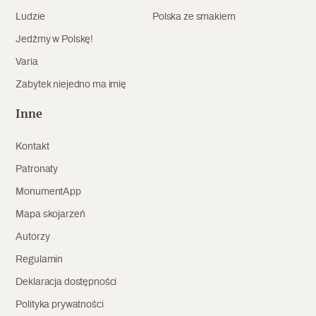
Ludzie
Polska ze smakiem
Archeologia
Jedźmy w Polskę!
Popularne
Varia
Szyb pierwszej windy w Warszawie
Zabytek niejedno ma imię
Inne
Świat
Kontakt
Popularne
Patronaty
MonumentApp
Zabierz mapę na wakacje!
Mapa skojarzeń
Autorzy
Regulamin
Deklaracja dostępności
Polityka prywatności