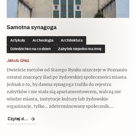
Popularne
Popularne
Zobacz również
Kruchość rzeczy
Biskupin - rezerwat archeologiczny
Dziedzictwo na co dzień
Patronaty
Samotna synagoga
Popularne
Wywiady
Artykuły
Archeologia
Architektura
Muzea od nowa
MonumentApp
Dziedzictwo na co dzień
Zabytek niejedno ma imię
Jak wskrzesić smak
Popularne
Popularne
Mapa skojarzeń
Jakub Głaz
Jak to działa? Czyli nowa odsłona
Dolnośląski Indiana Jones
Dwieście metrów od Starego Rynku niszczeje w Poznaniu
Narodowego Muzeum Techniki
Ludzie
Krakowskie Kawiarnie
ostatni znaczący ślad po żydowskiej społeczności miasta.
Jednak o to, by dawna synagoga trafiła do rejestru
Popularne
Recenzje
zabytków i nie stała sią apartamentowcem, walczą nie
Polska ze smakiem
władze miasta, instytucje kultury lub żydowskie
Siostry rzeźbiarki
Popularne
Popularne
organizacje, tylko… zdeterminowany społecznik....
Kuchnia w Ostromecku: puder z
Ulubieniec Fortuny
Czytaj dalej
jarmużu, zupa z krwi
Jedźmy w Polskę!