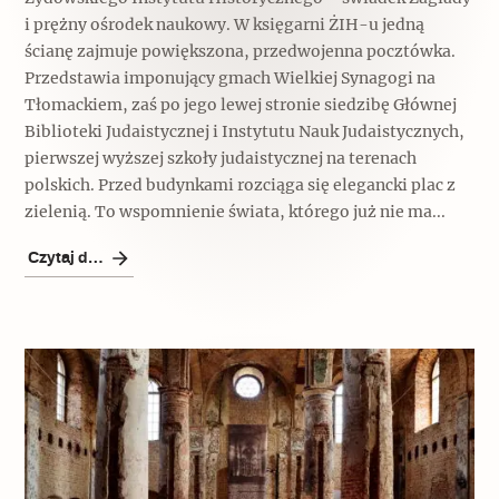
i prężny ośrodek naukowy. W księgarni ŻIH-u jedną
Archeologia
ścianę zajmuje powiększona, przedwojenna pocztówka.
Popularne
Przedstawia imponujący gmach Wielkiej Synagogi na
Tłomackiem, zaś po jego lewej stronie siedzibę Głównej
Szyb pierwszej windy w Warszawie
Biblioteki Judaistycznej i Instytutu Nauk Judaistycznych,
pierwszej wyższej szkoły judaistycznej na terenach
polskich. Przed budynkami rozciąga się elegancki plac z
zielenią. To wspomnienie świata, którego już nie ma...
Świat
Czytaj dalej
Popularne
Zabierz mapę na wakacje!