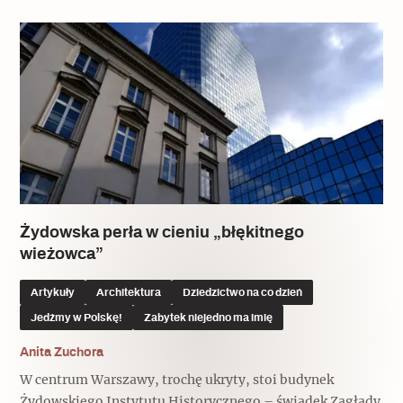
Popularne
Wskazówki idą w dobrą stronę
Varia
Popularne
Memento dla modernizmu
Żydowska perła w cieniu „błękitnego
wieżowca”
Zabytek niejedno ma imię
Artykuły
Architektura
Dziedzictwo na co dzień
Popularne
Jedźmy w Polskę!
Zabytek niejedno ma imię
Anita Zuchora
Niewykonalne? Nie dla Wawelu
W centrum Warszawy, trochę ukryty, stoi budynek
Żydowskiego Instytutu Historycznego – świadek Zagłady