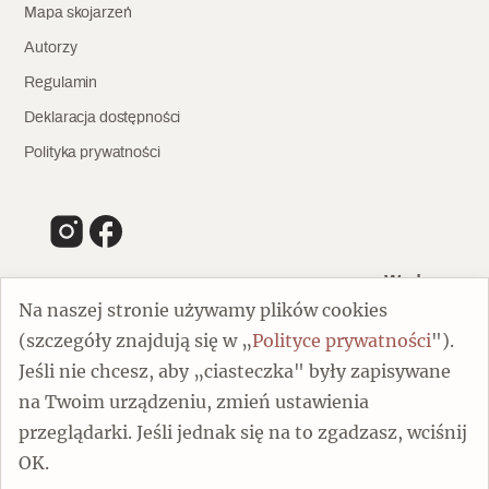
Mapa skojarzeń
Autorzy
Regulamin
Deklaracja dostępności
Polityka prywatności
Wydawca
Na naszej stronie używamy plików cookies
(szczegóły znajdują się w „
Polityce prywatności
").
00-805 Warszawa
Jeśli nie chcesz, aby „ciasteczka" były zapisywane
ul. Chmielna 132/134
na Twoim urządzeniu, zmień ustawienia
Dofinansowano ze środków Ministra Kultury i Dziedzictwa
Narodowego
przeglądarki. Jeśli jednak się na to zgadzasz, wciśnij
OK.