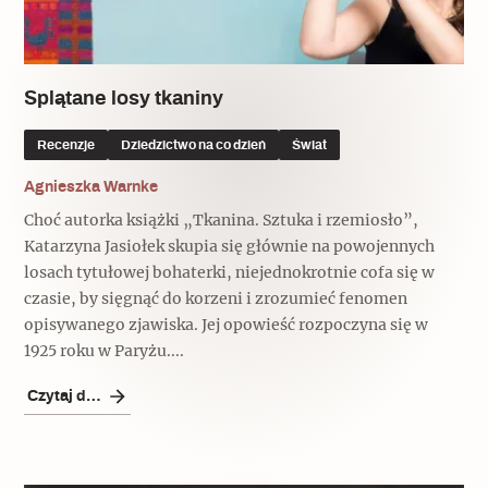
Popularne
Popularne
Zobacz również
Kruchość rzeczy
Biskupin - rezerwat archeologiczny
Dziedzictwo na co dzień
Patronaty
Splątane losy tkaniny
Popularne
Wywiady
Recenzje
Dziedzictwo na co dzień
Świat
Muzea od nowa
MonumentApp
Jak wskrzesić smak
Popularne
Agnieszka Warnke
Popularne
Mapa skojarzeń
Choć autorka książki „Tkanina. Sztuka i rzemiosło”,
Jak to działa? Czyli nowa odsłona
Dolnośląski Indiana Jones
Katarzyna Jasiołek skupia się głównie na powojennych
Narodowego Muzeum Techniki
Ludzie
losach tytułowej bohaterki, niejednokrotnie cofa się w
Krakowskie Kawiarnie
czasie, by sięgnąć do korzeni i zrozumieć fenomen
Popularne
opisywanego zjawiska. Jej opowieść rozpoczyna się w
Recenzje
Polska ze smakiem
1925 roku w Paryżu....
Siostry rzeźbiarki
Popularne
Popularne
Czytaj dalej
Kuchnia w Ostromecku: puder z
Ulubieniec Fortuny
jarmużu, zupa z krwi
Jedźmy w Polskę!