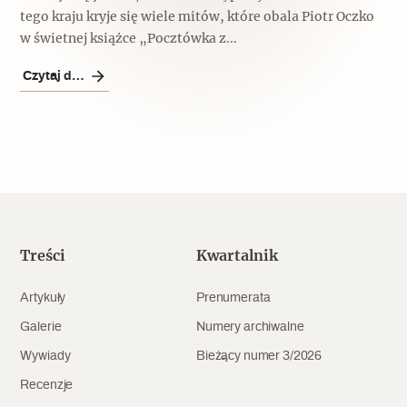
tego kraju kryje się wiele mitów, które obala Piotr Oczko
Archeologia
w świetnej książce „Pocztówka z...
Popularne
Czytaj dalej
Szyb pierwszej windy w Warszawie
Świat
Popularne
Treści
Kwartalnik
Zabierz mapę na wakacje!
Artykuły
Prenumerata
Galerie
Numery archiwalne
Wywiady
Bieżący numer 3/2026
Recenzje