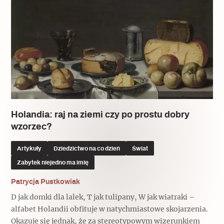
Popularne
Wskazówki idą w dobrą stronę
Varia
Popularne
Memento dla modernizmu
Holandia: raj na ziemi czy po prostu dobry
wzorzec?
Artykuły
Dziedzictwo na co dzień
Świat
Zabytek niejedno ma imię
Zabytek niejedno ma imię
Popularne
Patrycja Pustkowiak
Niewykonalne? Nie dla Wawelu
D jak domki dla lalek, T jak tulipany, W jak wiatraki –
alfabet Holandii obfituje w natychmiastowe skojarzenia.
Okazuje się jednak, że za stereotypowym wizerunkiem