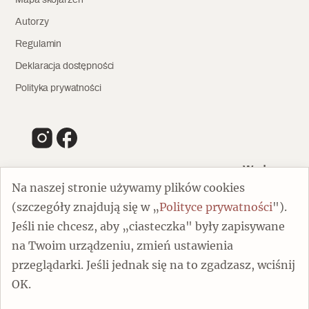
Autorzy
Regulamin
Deklaracja dostępności
Polityka prywatności
Wydawca
Na naszej stronie używamy plików cookies
(szczegóły znajdują się w „
Polityce prywatności
").
00-805 Warszawa
Jeśli nie chcesz, aby „ciasteczka" były zapisywane
ul. Chmielna 132/134
na Twoim urządzeniu, zmień ustawienia
Dofinansowano ze środków Ministra Kultury i Dziedzictwa
Narodowego
przeglądarki. Jeśli jednak się na to zgadzasz, wciśnij
OK.