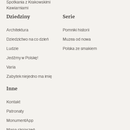
Spotkania z Krakowskimi
Kawiarniami
Dziedziny
Serie
Architektura
Pomniki historii
Dziedzictwo na co dzień
Muzea od nowa
Ludzie
Polska ze smakiem
Jedźmy w Polskę!
Varia
Zabytek niejedno ma imię
Inne
Kontakt
Patronaty
MonumentApp
Mapa skojarzeń