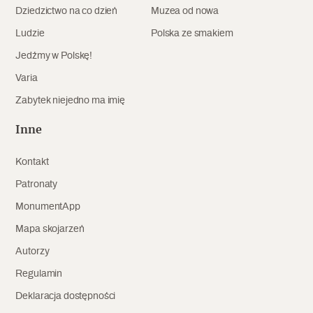
Dziedzictwo na co dzień
Muzea od nowa
Archeologia
Ludzie
Polska ze smakiem
Popularne
Jedźmy w Polskę!
Varia
Szyb pierwszej windy w Warszawie
Zabytek niejedno ma imię
Inne
Świat
Kontakt
Popularne
Patronaty
Zabierz mapę na wakacje!
MonumentApp
Mapa skojarzeń
Autorzy
Regulamin
Deklaracja dostępności