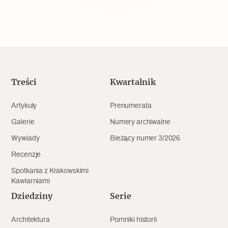
Popularne
Wskazówki idą w dobrą stronę
Varia
Treści
Kwartalnik
Popularne
Artykuły
Prenumerata
Memento dla modernizmu
Galerie
Numery archiwalne
Wywiady
Bieżący numer 3/2026
Recenzje
Zabytek niejedno ma imię
Spotkania z Krakowskimi
Popularne
Kawiarniami
Dziedziny
Serie
Niewykonalne? Nie dla Wawelu
Architektura
Pomniki historii