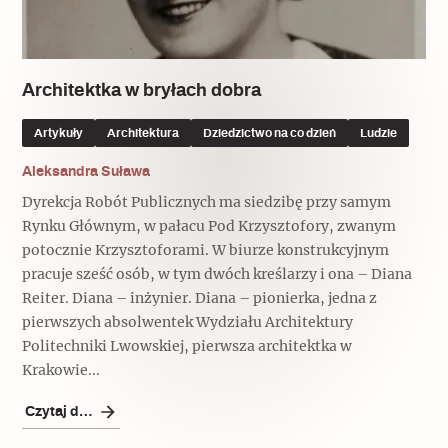
Popularne
Popularne
Zobacz również
Kruchość rzeczy
Biskupin - rezerwat archeologiczny
Dziedzictwo na co dzień
Patronaty
Architektka w bryłach dobra
Popularne
Wywiady
Artykuły
Architektura
Dziedzictwo na co dzień
Ludzie
Muzea od nowa
MonumentApp
Jak wskrzesić smak
Popularne
Aleksandra Suława
Popularne
Mapa skojarzeń
Dyrekcja Robót Publicznych ma siedzibę przy samym
Jak to działa? Czyli nowa odsłona
Dolnośląski Indiana Jones
Rynku Głównym, w pałacu Pod Krzysztofory, zwanym
Narodowego Muzeum Techniki
Ludzie
potocznie Krzysztoforami. W biurze konstrukcyjnym
Krakowskie Kawiarnie
pracuje sześć osób, w tym dwóch kreślarzy i ona – Diana
Popularne
Reiter. Diana – inżynier. Diana – pionierka, jedna z
Recenzje
Polska ze smakiem
pierwszych absolwentek Wydziału Architektury
Siostry rzeźbiarki
Popularne
Popularne
Politechniki Lwowskiej, pierwsza architektka w
Krakowie...
Kuchnia w Ostromecku: puder z
Ulubieniec Fortuny
jarmużu, zupa z krwi
Czytaj dalej
Jedźmy w Polskę!