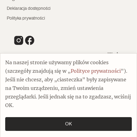
Deklaracja dostępności
Polityka prywatności
Wydawca
Na naszej stronie używamy plików cookies
(szczegóły znajdują się w „
Polityce prywatności
").
00-805 Warszawa
Jeśli nie chcesz, aby „ciasteczka" były zapisywane
ul. Chmielna 132/134
na Twoim urządzeniu, zmień ustawienia
Dofinansowano ze środków Ministra Kultury i Dziedzictwa
Narodowego
przeglądarki. Jeśli jednak się na to zgadzasz, wciśnij
OK.
OK
Copyright by Spotkania z Zabytkami