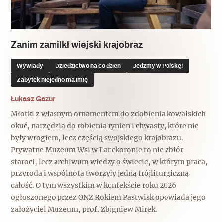
Popularne
Popularne
Zobacz również
Kruchość rzeczy
Biskupin - rezerwat archeologiczny
Dziedzictwo na co dzień
Patronaty
Zanim zamilkł wiejski krajobraz
Popularne
Wywiady
Wywiady
Dziedzictwo na co dzień
Jedźmy w Polskę!
Muzea od nowa
MonumentApp
Zabytek niejedno ma imię
Jak wskrzesić smak
Popularne
Popularne
Mapa skojarzeń
Łukasz Gazur
Jak to działa? Czyli nowa odsłona
Dolnośląski Indiana Jones
Młotki z własnym ornamentem do zdobienia kowalskich
Narodowego Muzeum Techniki
Ludzie
Krakowskie Kawiarnie
okuć, narzędzia do robienia rynien i chwasty, które nie
były wrogiem, lecz częścią swojskiego krajobrazu.
Popularne
Recenzje
Prywatne Muzeum Wsi w Lanckoronie to nie zbiór
Polska ze smakiem
staroci, lecz archiwum wiedzy o świecie, w którym praca,
Siostry rzeźbiarki
Popularne
Popularne
przyroda i wspólnota tworzyły jedną trójliturgiczną
całość. O tym wszystkim w kontekście roku 2026
Kuchnia w Ostromecku: puder z
Ulubieniec Fortuny
ogłoszonego przez ONZ Rokiem Pastwisk opowiada jego
jarmużu, zupa z krwi
Jedźmy w Polskę!
założyciel Muzeum, prof. Zbigniew Mirek.