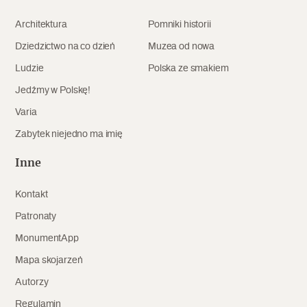
Archeologia
Architektura
Pomniki historii
Popularne
Dziedzictwo na co dzień
Muzea od nowa
Ludzie
Polska ze smakiem
Szyb pierwszej windy w Warszawie
Jedźmy w Polskę!
Varia
Zabytek niejedno ma imię
Świat
Popularne
Inne
Zabierz mapę na wakacje!
Kontakt
Patronaty
MonumentApp
Mapa skojarzeń
Autorzy
Regulamin