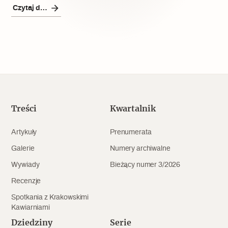
Popularne
Czytaj dalej
Wskazówki idą w dobrą stronę
Varia
Popularne
Treści
Kwartalnik
Memento dla modernizmu
Artykuły
Prenumerata
Galerie
Numery archiwalne
Zabytek niejedno ma imię
Wywiady
Bieżący numer 3/2026
Popularne
Recenzje
Spotkania z Krakowskimi
Niewykonalne? Nie dla Wawelu
Kawiarniami
Dziedziny
Serie