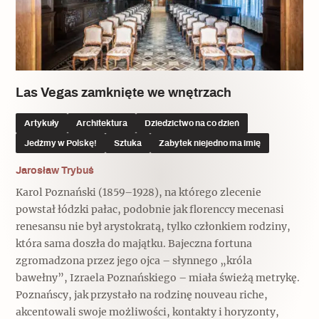
Popularne
Popularne
Zobacz również
Kruchość rzeczy
Biskupin - rezerwat archeologiczny
Dziedzictwo na co dzień
Patronaty
Popularne
Las Vegas zamknięte we wnętrzach
Wywiady
Muzea od nowa
MonumentApp
Jak wskrzesić smak
Popularne
Popularne
Artykuły
Architektura
Dziedzictwo na co dzień
Mapa skojarzeń
Jedźmy w Polskę!
Sztuka
Zabytek niejedno ma imię
Jak to działa? Czyli nowa odsłona
Dolnośląski Indiana Jones
Narodowego Muzeum Techniki
Jarosław Trybuś
Ludzie
Krakowskie Kawiarnie
Karol Poznański (1859–1928), na którego zlecenie
Popularne
powstał łódzki pałac, podobnie jak florenccy mecenasi
Recenzje
Polska ze smakiem
renesansu nie był arystokratą, tylko członkiem rodziny,
Siostry rzeźbiarki
Popularne
Popularne
która sama doszła do majątku. Bajeczna fortuna
zgromadzona przez jego ojca – słynnego „króla
Kuchnia w Ostromecku: puder z
Ulubieniec Fortuny
bawełny”, Izraela Poznańskiego – miała świeżą metrykę.
jarmużu, zupa z krwi
Poznańscy, jak przystało na rodzinę nouveau riche,
Jedźmy w Polskę!
akcentowali swoje możliwości, kontakty i horyzonty,