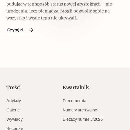
Popularne
budując w ten sposób status nowej arystokracji – nie
urodzenia, lecz pieniądza. Mogli pozwolić sobie na
Wskazówki idą w dobrą stronę
wszystko i wcale tego nie ukrywali...
Czytaj dalej
Varia
Popularne
Memento dla modernizmu
Treści
Kwartalnik
Zabytek niejedno ma imię
Popularne
Artykuły
Prenumerata
Galerie
Numery archiwalne
Niewykonalne? Nie dla Wawelu
Wywiady
Bieżący numer 3/2026
Recenzje