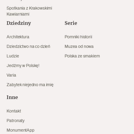
Spotkania z Krakowskimi
Archeologia
Kawiarniami
Popularne
Dziedziny
Serie
Szyb pierwszej windy w Warszawie
Architektura
Pomniki historii
Dziedzictwo na co dzień
Muzea od nowa
Ludzie
Polska ze smakiem
Świat
Jedźmy w Polskę!
Popularne
Varia
Zabierz mapę na wakacje!
Zabytek niejedno ma imię
Inne
Kontakt
Patronaty
MonumentApp