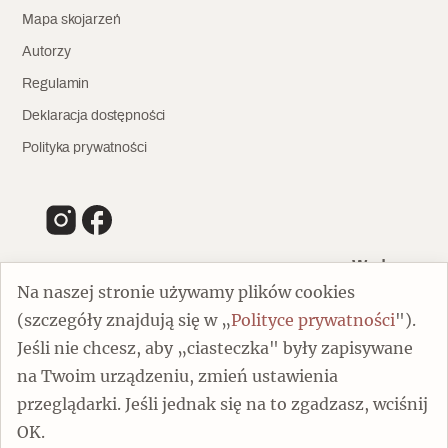
Mapa skojarzeń
Autorzy
Regulamin
Deklaracja dostępności
Polityka prywatności
Wydawca
Na naszej stronie używamy plików cookies
(szczegóły znajdują się w „
Polityce prywatności
").
00-805 Warszawa
Jeśli nie chcesz, aby „ciasteczka" były zapisywane
ul. Chmielna 132/134
na Twoim urządzeniu, zmień ustawienia
Dofinansowano ze środków Ministra Kultury i Dziedzictwa
Narodowego
przeglądarki. Jeśli jednak się na to zgadzasz, wciśnij
OK.