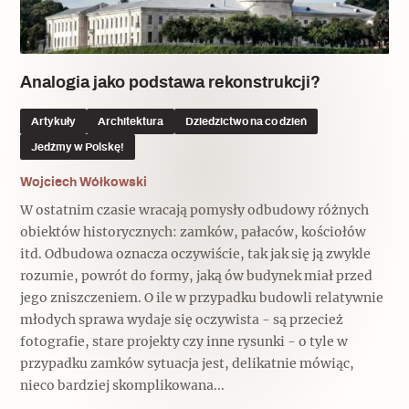
Popularne
Popularne
Zobacz również
Kruchość rzeczy
Biskupin - rezerwat archeologiczny
Dziedzictwo na co dzień
Patronaty
Analogia jako podstawa rekonstrukcji?
Popularne
Wywiady
Artykuły
Architektura
Dziedzictwo na co dzień
Muzea od nowa
MonumentApp
Jedźmy w Polskę!
Jak wskrzesić smak
Popularne
Popularne
Mapa skojarzeń
Wojciech Wółkowski
Jak to działa? Czyli nowa odsłona
Dolnośląski Indiana Jones
W ostatnim czasie wracają pomysły odbudowy różnych
Narodowego Muzeum Techniki
Ludzie
Krakowskie Kawiarnie
obiektów historycznych: zamków, pałaców, kościołów
itd. Odbudowa oznacza oczywiście, tak jak się ją zwykle
Popularne
Recenzje
rozumie, powrót do formy, jaką ów budynek miał przed
Polska ze smakiem
jego zniszczeniem. O ile w przypadku budowli relatywnie
Siostry rzeźbiarki
Popularne
Popularne
młodych sprawa wydaje się oczywista - są przecież
fotografie, stare projekty czy inne rysunki - o tyle w
Kuchnia w Ostromecku: puder z
Ulubieniec Fortuny
przypadku zamków sytuacja jest, delikatnie mówiąc,
jarmużu, zupa z krwi
Jedźmy w Polskę!
nieco bardziej skomplikowana...