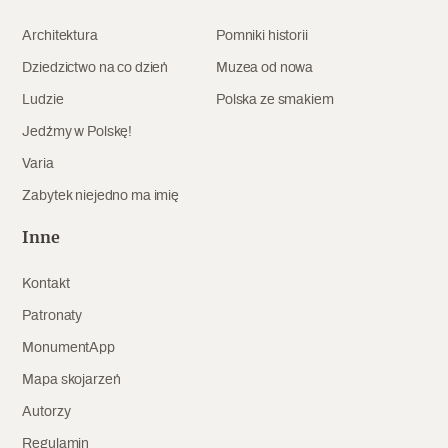
Archeologia
Architektura
Pomniki historii
Popularne
Dziedzictwo na co dzień
Muzea od nowa
Ludzie
Polska ze smakiem
Szyb pierwszej windy w Warszawie
Jedźmy w Polskę!
Varia
Zabytek niejedno ma imię
Świat
Popularne
Inne
Zabierz mapę na wakacje!
Kontakt
Patronaty
MonumentApp
Mapa skojarzeń
Autorzy
Regulamin