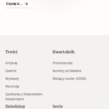
Popularne
Czytaj dalej
Wskazówki idą w dobrą stronę
Varia
Popularne
Treści
Kwartalnik
Memento dla modernizmu
Artykuły
Prenumerata
Galerie
Numery archiwalne
Zabytek niejedno ma imię
Wywiady
Bieżący numer 3/2026
Popularne
Recenzje
Spotkania z Krakowskimi
Niewykonalne? Nie dla Wawelu
Kawiarniami
Dziedziny
Serie