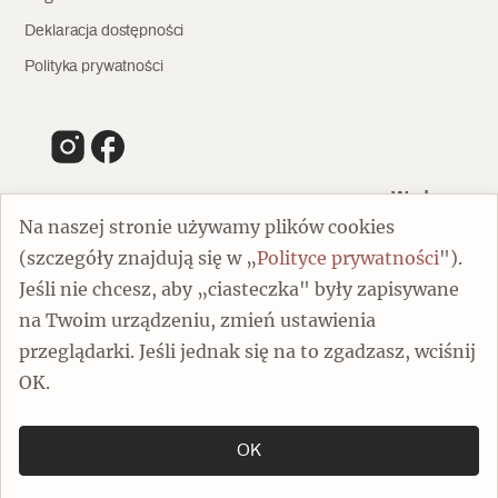
Deklaracja dostępności
Polityka prywatności
Wydawca
Na naszej stronie używamy plików cookies
(szczegóły znajdują się w „
Polityce prywatności
").
00-805 Warszawa
Jeśli nie chcesz, aby „ciasteczka" były zapisywane
ul. Chmielna 132/134
na Twoim urządzeniu, zmień ustawienia
Dofinansowano ze środków Ministra Kultury i Dziedzictwa
Narodowego
przeglądarki. Jeśli jednak się na to zgadzasz, wciśnij
OK.
OK
Copyright by Spotkania z Zabytkami