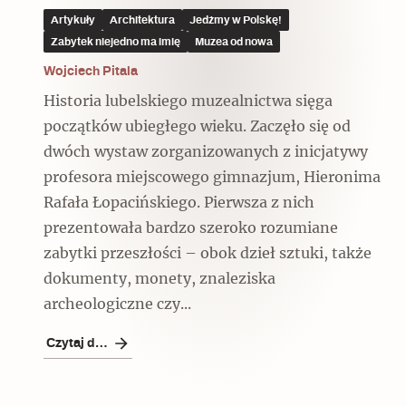
Artykuły
Architektura
Jedźmy w Polskę!
Zabytek niejedno ma imię
Muzea od nowa
Wojciech Pitala
Historia lubelskiego muzealnictwa sięga
Czytaj dalej
początków ubiegłego wieku. Zaczęło się od
dwóch wystaw zorganizowanych z inicjatywy
profesora miejscowego gimnazjum, Hieronima
Rafała Łopacińskiego. Pierwsza z nich
prezentowała bardzo szeroko rozumiane
zabytki przeszłości – obok dzieł sztuki, także
dokumenty, monety, znaleziska
archeologiczne czy...
Czytaj dalej