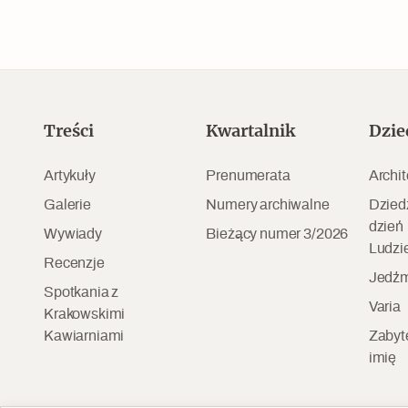
Treści
Kwartalnik
Dzie
Artykuły
Prenumerata
Archit
Galerie
Numery archiwalne
Dzied
dzień
Wywiady
Bieżący numer 3/2026
Ludzi
Recenzje
Jedźm
Spotkania z
Varia
Krakowskimi
Kawiarniami
Zabyt
imię