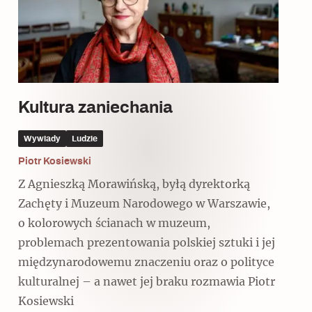
Czytaj dalej
Czytaj dalej
Czytaj dalej
Kultura zaniechania
Wywiady
Ludzie
Piotr Kosiewski
Z Agnieszką Morawińską, byłą dyrektorką
Niewykonalne? Nie dla Wawelu
Zachęty i Muzeum Narodowego w Warszawie,
o kolorowych ścianach w muzeum,
problemach prezentowania polskiej sztuki i jej
międzynarodowemu znaczeniu oraz o polityce
kulturalnej – a nawet jej braku rozmawia Piotr
Kosiewski