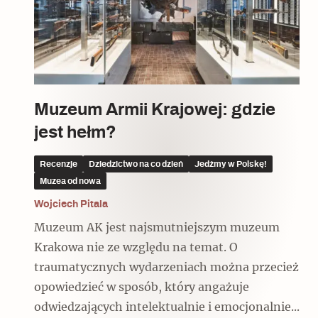
Czytaj dalej
Czytaj dalej
Czytaj dalej
Muzeum Armii Krajowej: gdzie
jest hełm?
Ulubieniec Fortuny
Recenzje
Dziedzictwo na co dzień
Jedźmy w Polskę!
Muzea od nowa
Wojciech Pitala
Wskazówki idą w dobrą stronę
Muzeum AK jest najsmutniejszym muzeum
Krakowa nie ze względu na temat. O
traumatycznych wydarzeniach można przecież
opowiedzieć w sposób, który angażuje
odwiedzających intelektualnie i emocjonalnie...