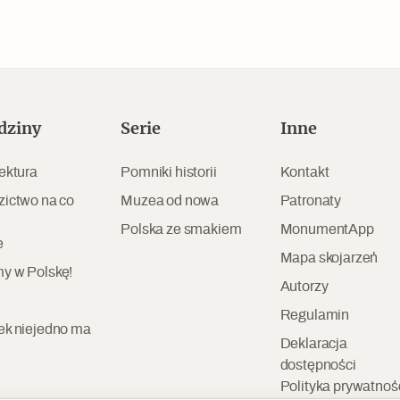
dziny
Serie
Inne
ektura
Pomniki historii
Kontakt
zictwo na co
Muzea od nowa
Patronaty
Polska ze smakiem
MonumentApp
e
Mapa skojarzeń
y w Polskę!
Autorzy
Regulamin
ek niejedno ma
Deklaracja
dostępności
Polityka prywatnoś