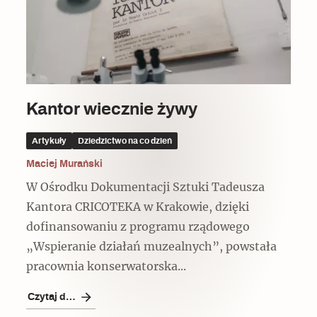
Czytaj dalej
Czytaj dalej
Czytaj dalej
Kantor wiecznie żywy
Artykuły
Dziedzictwo na co dzień
Maciej Murański
W Ośrodku Dokumentacji Sztuki Tadeusza
Memento dla modernizmu
Kantora CRICOTEKA w Krakowie, dzięki
dofinansowaniu z programu rządowego
„Wspieranie działań muzealnych”, powstała
pracownia konserwatorska...
Czytaj dalej