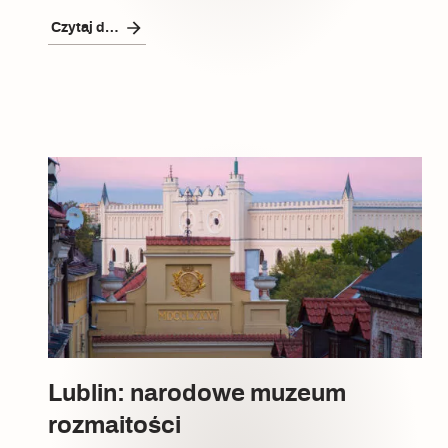
Czytaj dalej
Czytaj dalej
Czytaj dalej
Szyb pierwszej windy w
Warszawie
Lublin: narodowe muzeum
rozmaitości