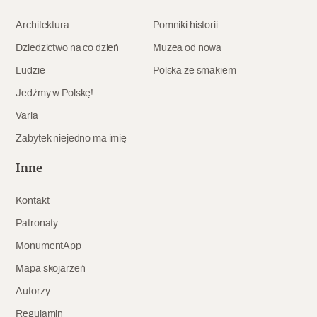
Archeologia
Architektura
Pomniki historii
Popularne
Dziedzictwo na co dzień
Muzea od nowa
Ludzie
Polska ze smakiem
Szyb pierwszej windy w Warszawie
Jedźmy w Polskę!
Varia
Zabytek niejedno ma imię
Świat
Popularne
Inne
Zabierz mapę na wakacje!
Kontakt
Patronaty
MonumentApp
Mapa skojarzeń
Autorzy
Regulamin