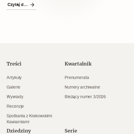
Popularne
Czytaj dalej
Wskazówki idą w dobrą stronę
Varia
Popularne
Treści
Kwartalnik
Memento dla modernizmu
Artykuły
Prenumerata
Galerie
Numery archiwalne
Zabytek niejedno ma imię
Wywiady
Bieżący numer 3/2026
Popularne
Recenzje
Spotkania z Krakowskimi
Niewykonalne? Nie dla Wawelu
Kawiarniami
Dziedziny
Serie