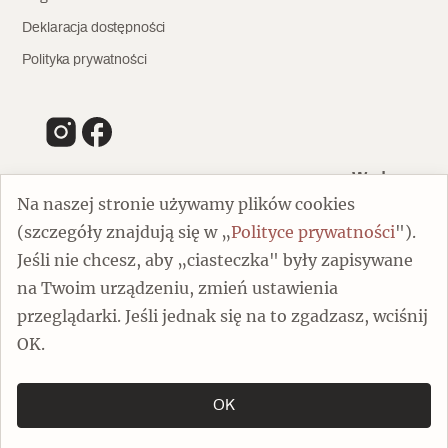
Deklaracja dostępności
Polityka prywatności
Wydawca
Na naszej stronie używamy plików cookies
(szczegóły znajdują się w „
Polityce prywatności
").
00-805 Warszawa
Jeśli nie chcesz, aby „ciasteczka" były zapisywane
ul. Chmielna 132/134
na Twoim urządzeniu, zmień ustawienia
Dofinansowano ze środków Ministra Kultury i Dziedzictwa
Narodowego
przeglądarki. Jeśli jednak się na to zgadzasz, wciśnij
OK.
OK
Copyright by Spotkania z Zabytkami