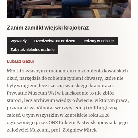
Popularne
Popularne
Zobacz również
Kruchość rzeczy
Biskupin - rezerwat archeologiczny
Dziedzictwo na co dzień
Patronaty
Zanim zamilkł wiejski krajobraz
Popularne
Wywiady
Wywiady
Dziedzictwo na co dzień
Jedźmy w Polskę!
Muzea od nowa
MonumentApp
Zabytek niejedno ma imię
Jak wskrzesić smak
Popularne
Popularne
Mapa skojarzeń
Łukasz Gazur
Jak to działa? Czyli nowa odsłona
Dolnośląski Indiana Jones
Młotki z własnym ornamentem do zdobienia kowalskich
Narodowego Muzeum Techniki
Ludzie
Krakowskie Kawiarnie
okuć, narzędzia do robienia rynien i chwasty, które nie
były wrogiem, lecz częścią swojskiego krajobrazu.
Popularne
Recenzje
Prywatne Muzeum Wsi w Lanckoronie to nie zbiór
Polska ze smakiem
staroci, lecz archiwum wiedzy o świecie, w którym praca,
Siostry rzeźbiarki
Popularne
Popularne
przyroda i wspólnota tworzyły jedną trójliturgiczną
całość. O tym wszystkim w kontekście roku 2026
Kuchnia w Ostromecku: puder z
Ulubieniec Fortuny
ogłoszonego przez ONZ Rokiem Pastwisk opowiada jego
jarmużu, zupa z krwi
Jedźmy w Polskę!
założyciel Muzeum, prof. Zbigniew Mirek.