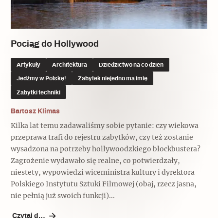
Popularne
Popularne
Zobacz również
Kruchość rzeczy
Biskupin - rezerwat archeologiczny
Dziedzictwo na co dzień
Patronaty
Pociąg do Hollywood
Popularne
Wywiady
Artykuły
Architektura
Dziedzictwo na co dzień
Muzea od nowa
MonumentApp
Jedźmy w Polskę!
Zabytek niejedno ma imię
Jak wskrzesić smak
Popularne
Popularne
Zabytki techniki
Mapa skojarzeń
Jak to działa? Czyli nowa odsłona
Dolnośląski Indiana Jones
Bartosz Klimas
Narodowego Muzeum Techniki
Ludzie
Krakowskie Kawiarnie
Kilka lat temu zadawaliśmy sobie pytanie: czy wiekowa
przeprawa trafi do rejestru zabytków, czy też zostanie
Popularne
Recenzje
Polska ze smakiem
wysadzona na potrzeby hollywoodzkiego blockbustera?
Zagrożenie wydawało się realne, co potwierdzały,
Siostry rzeźbiarki
Popularne
Popularne
niestety, wypowiedzi wiceministra kultury i dyrektora
Polskiego Instytutu Sztuki Filmowej (obaj, rzecz jasna,
Kuchnia w Ostromecku: puder z
Ulubieniec Fortuny
jarmużu, zupa z krwi
nie pełnią już swoich funkcji)...
Jedźmy w Polskę!
Czytaj dalej