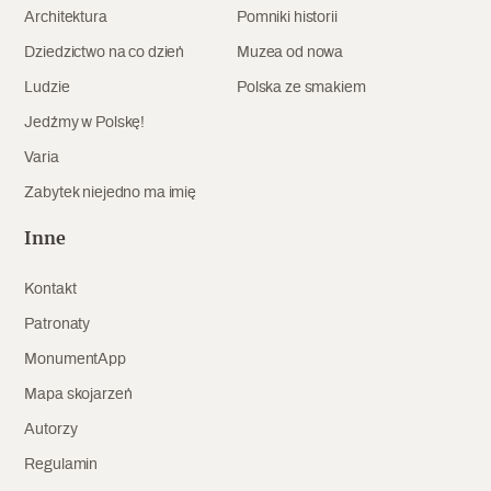
Architektura
Pomniki historii
Archeologia
Dziedzictwo na co dzień
Muzea od nowa
Popularne
Ludzie
Polska ze smakiem
Jedźmy w Polskę!
Szyb pierwszej windy w Warszawie
Varia
Zabytek niejedno ma imię
Świat
Inne
Popularne
Kontakt
Zabierz mapę na wakacje!
Patronaty
MonumentApp
Mapa skojarzeń
Autorzy
Regulamin