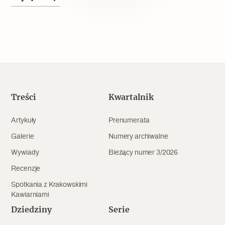
Popularne
Wskazówki idą w dobrą stronę
Varia
Popularne
Treści
Kwartalnik
Memento dla modernizmu
Artykuły
Prenumerata
Galerie
Numery archiwalne
Wywiady
Bieżący numer 3/2026
Zabytek niejedno ma imię
Recenzje
Popularne
Spotkania z Krakowskimi
Kawiarniami
Niewykonalne? Nie dla Wawelu
Dziedziny
Serie