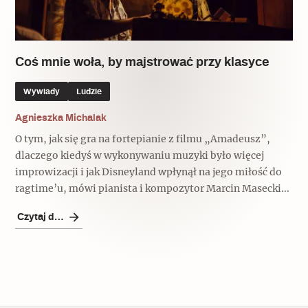
Popularne
Popularne
Zobacz również
Kruchość rzeczy
Biskupin - rezerwat archeologiczny
Dziedzictwo na co dzień
Patronaty
Coś mnie woła, by majstrować przy klasyce
Popularne
Wywiady
Wywiady
Ludzie
Muzea od nowa
MonumentApp
Jak wskrzesić smak
Popularne
Agnieszka Michalak
Popularne
Mapa skojarzeń
O tym, jak się gra na fortepianie z filmu „Amadeusz”,
Jak to działa? Czyli nowa odsłona
Dolnośląski Indiana Jones
dlaczego kiedyś w wykonywaniu muzyki było więcej
Narodowego Muzeum Techniki
Ludzie
improwizacji i jak Disneyland wpłynął na jego miłość do
Krakowskie Kawiarnie
ragtime’u, mówi pianista i kompozytor Marcin Masecki...
Popularne
Recenzje
Polska ze smakiem
Czytaj dalej
Siostry rzeźbiarki
Popularne
Popularne
Kuchnia w Ostromecku: puder z
Ulubieniec Fortuny
jarmużu, zupa z krwi
Jedźmy w Polskę!