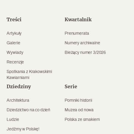
Popularne
Wskazówki idą w dobrą stronę
Treści
Kwartalnik
Artykuły
Prenumerata
Varia
Galerie
Numery archiwalne
Popularne
Wywiady
Bieżący numer 3/2026
Recenzje
Memento dla modernizmu
Spotkania z Krakowskimi
Kawiarniami
Dziedziny
Serie
Zabytek niejedno ma imię
Architektura
Pomniki historii
Popularne
Dziedzictwo na co dzień
Muzea od nowa
Niewykonalne? Nie dla Wawelu
Ludzie
Polska ze smakiem
Jedźmy w Polskę!