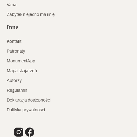
Varia
Archeologia
Zabytek niejedno ma imię
Popularne
Inne
Szyb pierwszej windy w Warszawie
Kontakt
Patronaty
Świat
MonumentApp
Mapa skojarzeń
Popularne
Autorzy
Zabierz mapę na wakacje!
Regulamin
Deklaracja dostępności
Polityka prywatności