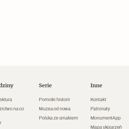
Czytaj dalej
dziny
Serie
Inne
Zabierz mapę na wakacje!
ektura
Pomniki historii
Kontakt
zictwo na co
Muzea od nowa
Patronaty
Polska ze smakiem
MonumentApp
e
Mapa skojarzeń