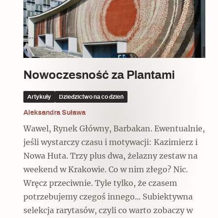
Czytaj dalej
Czytaj dalej
Czytaj dalej
Nowoczesność za Plantami
Ulubieniec Fortuny
Artykuły
Dziedzictwo na co dzień
Aleksandra Suława
Wawel, Rynek Główny, Barbakan. Ewentualnie,
Wskazówki idą w dobrą stronę
jeśli wystarczy czasu i motywacji: Kazimierz i
Nowa Huta. Trzy plus dwa, żelazny zestaw na
weekend w Krakowie. Co w nim złego? Nic.
Wręcz przeciwnie. Tyle tylko, że czasem
potrzebujemy czegoś innego... Subiektywna
selekcja rarytasów, czyli co warto zobaczy w