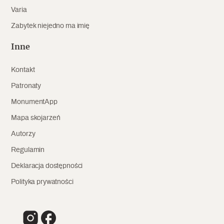
Varia
Archeologia
Zabytek niejedno ma imię
Popularne
Inne
Szyb pierwszej windy w Warszawie
Kontakt
Patronaty
Świat
MonumentApp
Popularne
Mapa skojarzeń
Autorzy
Zabierz mapę na wakacje!
Regulamin
Deklaracja dostępności
Polityka prywatności