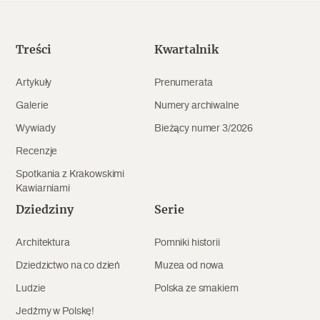
Popularne
Wskazówki idą w dobrą stronę
Treści
Kwartalnik
Artykuły
Prenumerata
Varia
Galerie
Numery archiwalne
Popularne
Wywiady
Bieżący numer 3/2026
Recenzje
Memento dla modernizmu
Spotkania z Krakowskimi
Kawiarniami
Dziedziny
Serie
Zabytek niejedno ma imię
Architektura
Pomniki historii
Popularne
Dziedzictwo na co dzień
Muzea od nowa
Niewykonalne? Nie dla Wawelu
Ludzie
Polska ze smakiem
Jedźmy w Polskę!