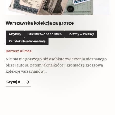
Popularne
Popularne
Zobacz również
Kruchość rzeczy
Biskupin - rezerwat archeologiczny
Dziedzictwo na co dzień
Patronaty
Warszawska kolekcja za grosze
Popularne
Wywiady
Artykuły
Dziedzictwo na co dzień
Jedźmy w Polskę!
Muzea od nowa
MonumentApp
Zabytek niejedno ma imię
Jak wskrzesić smak
Popularne
Popularne
Mapa skojarzeń
Bartosz Klimas
Jak to działa? Czyli nowa odsłona
Dolnośląski Indiana Jones
Nie ma nic gorszego niż osobiste zwierzenia nieznanego
Narodowego Muzeum Techniki
Ludzie
Krakowskie Kawiarnie
bliżej autora. Zatem jak najkrócej: gromadzę groszową
kolekcję varsavianów...
Popularne
Recenzje
Polska ze smakiem
Czytaj dalej
Siostry rzeźbiarki
Popularne
Popularne
Kuchnia w Ostromecku: puder z
Ulubieniec Fortuny
jarmużu, zupa z krwi
Jedźmy w Polskę!