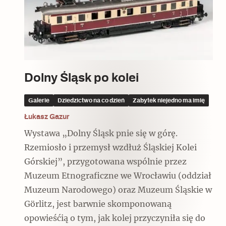
Czytaj dalej
Czytaj dalej
Czytaj dalej
Dolny Śląsk po kolei
Ulubieniec Fortuny
Galerie
Dziedzictwo na co dzień
Zabytek niejedno ma imię
Łukasz Gazur
Wystawa „Dolny Śląsk pnie się w górę.
Wskazówki idą w dobrą stronę
Rzemiosło i przemysł wzdłuż Śląskiej Kolei
Górskiej”, przygotowana wspólnie przez
Muzeum Etnograficzne we Wrocławiu (oddział
Muzeum Narodowego) oraz Muzeum Śląskie w
Görlitz, jest barwnie skomponowaną
opowieśćią o tym, jak kolej przyczyniła się do