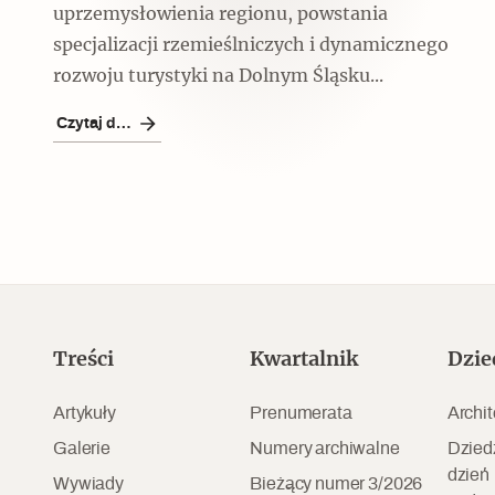
Czytaj dalej
uprzemysłowienia regionu, powstania
specjalizacji rzemieślniczych i dynamicznego
rozwoju turystyki na Dolnym Śląsku...
Czytaj dalej
Czytaj dalej
Szyb pierwszej windy w
Warszawie
Treści
Kwartalnik
Dzie
Artykuły
Prenumerata
Archit
Galerie
Numery archiwalne
Dzied
dzień
Wywiady
Bieżący numer 3/2026