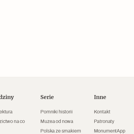
Czytaj dalej
Zabierz mapę na wakacje!
dziny
Serie
Inne
ektura
Pomniki historii
Kontakt
zictwo na co
Muzea od nowa
Patronaty
Polska ze smakiem
MonumentApp