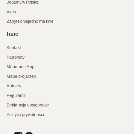
Jedźmy w Polskę!
Archeologia
Varia
Popularne
Zabytek niejedno ma imię
Inne
Szyb pierwszej windy w Warszawie
Kontakt
Patronaty
Świat
MonumentApp
Popularne
Mapa skojarzeń
Zabierz mapę na wakacje!
Autorzy
Regulamin
Deklaracja dostępności
Polityka prywatności