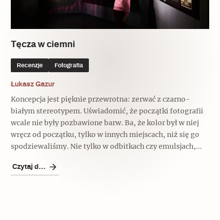
Popularne
Popularne
Zobacz również
Kruchość rzeczy
Biskupin - rezerwat archeologiczny
Dziedzictwo na co dzień
Patronaty
Tęcza w ciemni
Popularne
Wywiady
Recenzje
Fotografia
Muzea od nowa
MonumentApp
Jak wskrzesić smak
Popularne
Łukasz Gazur
Popularne
Mapa skojarzeń
Koncepcja jest pięknie przewrotna: zerwać z czarno-
Jak to działa? Czyli nowa odsłona
Dolnośląski Indiana Jones
białym stereotypem. Uświadomić, że początki fotografii
Narodowego Muzeum Techniki
Ludzie
wcale nie były pozbawione barw. Ba, że kolor był w niej
Krakowskie Kawiarnie
wręcz od początku, tylko w innych miejscach, niż się go
Popularne
spodziewaliśmy. Nie tylko w odbitkach czy emulsjach,...
Recenzje
Polska ze smakiem
Siostry rzeźbiarki
Popularne
Czytaj dalej
Popularne
Kuchnia w Ostromecku: puder z
Ulubieniec Fortuny
jarmużu, zupa z krwi
Jedźmy w Polskę!