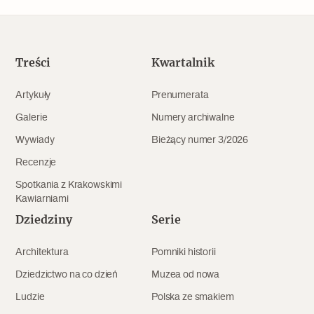
Popularne
Wskazówki idą w dobrą stronę
Treści
Kwartalnik
Artykuły
Prenumerata
Varia
Galerie
Numery archiwalne
Popularne
Wywiady
Bieżący numer 3/2026
Memento dla modernizmu
Recenzje
Spotkania z Krakowskimi
Kawiarniami
Zabytek niejedno ma imię
Dziedziny
Serie
Popularne
Architektura
Pomniki historii
Dziedzictwo na co dzień
Muzea od nowa
Niewykonalne? Nie dla Wawelu
Ludzie
Polska ze smakiem