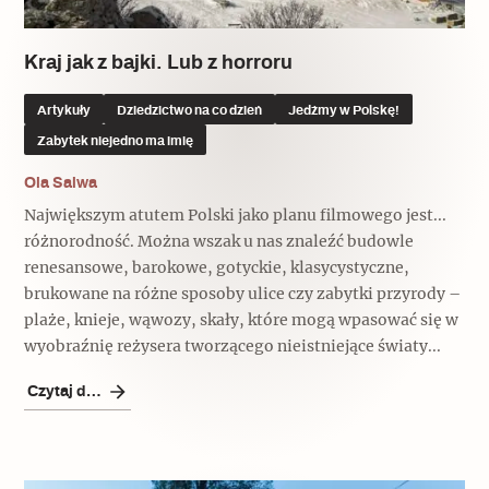
Kraj jak z bajki. Lub z horroru
Artykuły
Dziedzictwo na co dzień
Jedźmy w Polskę!
Zabytek niejedno ma imię
Ola Salwa
Największym atutem Polski jako planu filmowego jest...
różnorodność. Można wszak u nas znaleźć budowle
renesansowe, barokowe, gotyckie, klasycystyczne,
brukowane na różne sposoby ulice czy zabytki przyrody –
plaże, knieje, wąwozy, skały, które mogą wpasować się w
wyobraźnię reżysera tworzącego nieistniejące światy...
Czytaj dalej