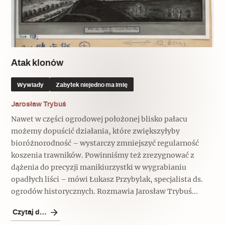
Atak klonów
Wywiady
Zabytek niejedno ma imię
Jarosław Trybuś
Nawet w części ogrodowej położonej blisko pałacu
możemy dopuścić działania, które zwiększyłyby
bioróżnorodność – wystarczy zmniejszyć regularność
koszenia trawników. Powinniśmy też zrezygnować z
dążenia do precyzji manikiurzystki w wygrabianiu
opadłych liści – mówi Łukasz Przybylak, specjalista ds.
ogrodów historycznych. Rozmawia Jarosław Trybuś...
Czytaj dalej