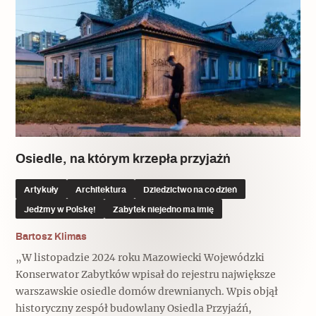
Osiedle, na którym krzepła przyjaźń
Artykuły
Architektura
Dziedzictwo na co dzień
Jedźmy w Polskę!
Zabytek niejedno ma imię
Bartosz Klimas
„W listopadzie 2024 roku Mazowiecki Wojewódzki
Konserwator Zabytków wpisał do rejestru największe
warszawskie osiedle domów drewnianych. Wpis objął
historyczny zespół budowlany Osiedla Przyjaźń,