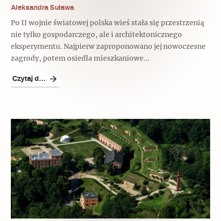
Aleksandra Suława
Archeologia
Po II wojnie światowej polska wieś stała się przestrzenią
Popularne
nie tylko gospodarczego, ale i architektonicznego
eksperymentu. Najpierw zaproponowano jej nowoczesne
Szyb pierwszej windy w Warszawie
zagrody, potem osiedla mieszkaniowe...
Czytaj dalej
Świat
Popularne
Zabierz mapę na wakacje!