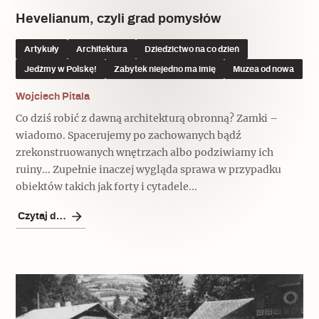
Hevelianum, czyli grad pomysłów
Artykuły
Architektura
Dziedzictwo na co dzień
Jedźmy w Polskę!
Zabytek niejedno ma imię
Muzea od nowa
Wojciech Pitala
Co dziś robić z dawną architekturą obronną? Zamki –
wiadomo. Spacerujemy po zachowanych bądź
zrekonstruowanych wnętrzach albo podziwiamy ich
ruiny... Zupełnie inaczej wygląda sprawa w przypadku
obiektów takich jak forty i cytadele...
Czytaj dalej