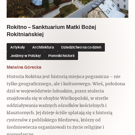
Popularne
Popularne
Zobacz również
Kruchość rzeczy
Biskupin - rezerwat archeologiczny
Dziedzictwo na co dzień
Patronaty
Rokitno – Sanktuarium Matki Bożej
Rokitniańskiej
Popularne
Wywiady
Muzea od nowa
MonumentApp
Artykuły
Architektura
Dziedzictwo na co dzień
Jak wskrzesić smak
Popularne
Popularne
Jedźmy w Polskę!
Pomniki historii
Mapa skojarzeń
Jak to działa? Czyli nowa odsłona
Dolnośląski Indiana Jones
Malwina Górecka
Narodowego Muzeum Techniki
Ludzie
Krakowskie Kawiarnie
Historia Rokitna jest historią miejsca pogranicza – nie
tylko geograficznego, ale i kulturowego. Wieś, położona
Popularne
Recenzje
dziś w województwie lubuskim, przez stulecia
Polska ze smakiem
znajdowała się w obrębie Wielkopolski, w strefie
Siostry rzeźbiarki
Popularne
Popularne
oddziaływania ważnych ośrodków kościelnych i
klasztornych. Jej dzieje ściśle splatają się z historią
Kuchnia w Ostromecku: puder z
Ulubieniec Fortuny
cystersów z pobliskiego Bledzewa, którzy od
jarmużu, zupa z krwi
Jedźmy w Polskę!
średniowiecza organizowali tu życie religijne i
gospodarcze...