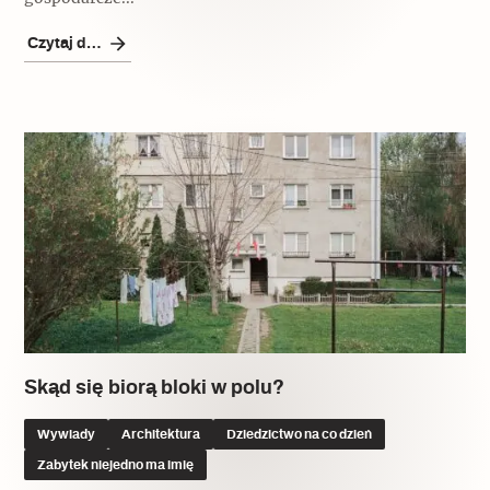
Popularne
Czytaj dalej
Wskazówki idą w dobrą stronę
Varia
Popularne
Memento dla modernizmu
Zabytek niejedno ma imię
Popularne
Skąd się biorą bloki w polu?
Niewykonalne? Nie dla Wawelu
Wywiady
Architektura
Dziedzictwo na co dzień
Zabytek niejedno ma imię