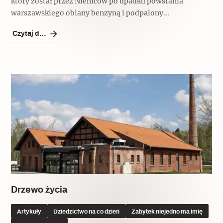
który został przez Niemców po upadku powstania
warszawskiego oblany benzyną i podpalony...
Czytaj dalej
Drzewo życia
Artykuły
Dziedzictwo na co dzień
Zabytek niejedno ma imię