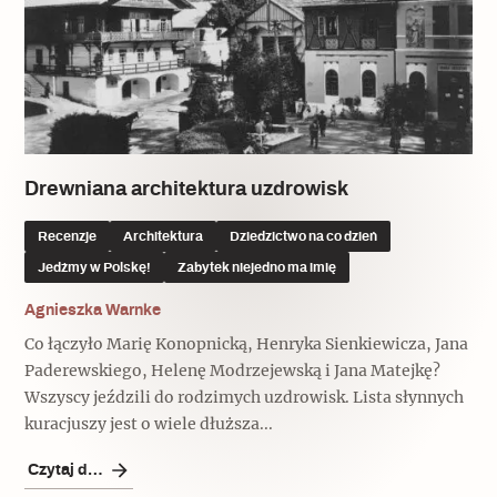
Drewniana architektura uzdrowisk
Recenzje
Architektura
Dziedzictwo na co dzień
Jedźmy w Polskę!
Zabytek niejedno ma imię
Agnieszka Warnke
Co łączyło Marię Konopnicką, Henryka Sienkiewicza, Jana
Paderewskiego, Helenę Modrzejewską i Jana Matejkę?
Wszyscy jeździli do rodzimych uzdrowisk. Lista słynnych
kuracjuszy jest o wiele dłuższa...
Czytaj dalej