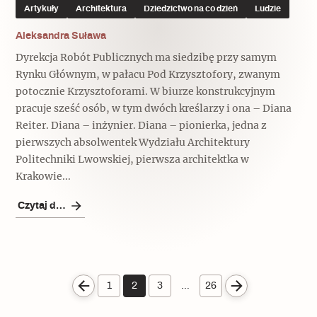
Artykuły
Architektura
Dziedzictwo na co dzień
Ludzie
Aleksandra Suława
Dyrekcja Robót Publicznych ma siedzibę przy samym
Rynku Głównym, w pałacu Pod Krzysztofory, zwanym
potocznie Krzysztoforami. W biurze konstrukcyjnym
pracuje sześć osób, w tym dwóch kreślarzy i ona – Diana
Reiter. Diana – inżynier. Diana – pionierka, jedna z
pierwszych absolwentek Wydziału Architektury
Politechniki Lwowskiej, pierwsza architektka w
Krakowie...
Czytaj dalej
1
2
3
…
26