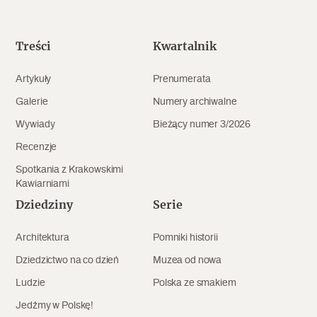
Popularne
Wskazówki idą w dobrą stronę
Treści
Kwartalnik
Artykuły
Prenumerata
Varia
Galerie
Numery archiwalne
Popularne
Wywiady
Bieżący numer 3/2026
Recenzje
Memento dla modernizmu
Spotkania z Krakowskimi
Kawiarniami
Dziedziny
Serie
Zabytek niejedno ma imię
Architektura
Pomniki historii
Popularne
Dziedzictwo na co dzień
Muzea od nowa
Niewykonalne? Nie dla Wawelu
Ludzie
Polska ze smakiem
Jedźmy w Polskę!