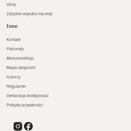
Varia
Archeologia
Zabytek niejedno ma imię
Popularne
Inne
Szyb pierwszej windy w Warszawie
Kontakt
Patronaty
Świat
MonumentApp
Mapa skojarzeń
Popularne
Autorzy
Zabierz mapę na wakacje!
Regulamin
Deklaracja dostępności
Polityka prywatności