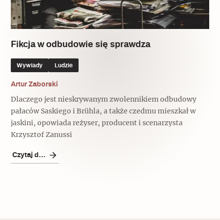
Popularne
Popularne
Zobacz również
Kruchość rzeczy
Biskupin - rezerwat archeologiczny
Dziedzictwo na co dzień
Patronaty
Fikcja w odbudowie się sprawdza
Popularne
Wywiady
Wywiady
Ludzie
Muzea od nowa
MonumentApp
Jak wskrzesić smak
Popularne
Artur Zaborski
Popularne
Mapa skojarzeń
Dlaczego jest nieskrywanym zwolennikiem odbudowy
Jak to działa? Czyli nowa odsłona
Dolnośląski Indiana Jones
pałaców Saskiego i Brühla, a także czedmu mieszkał w
Narodowego Muzeum Techniki
Ludzie
jaskini, opowiada reżyser, producent i scenarzysta
Krakowskie Kawiarnie
Krzysztof Zanussi
Popularne
Recenzje
Polska ze smakiem
Czytaj dalej
Siostry rzeźbiarki
Popularne
Popularne
Kuchnia w Ostromecku: puder z
Ulubieniec Fortuny
jarmużu, zupa z krwi
Jedźmy w Polskę!