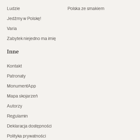
Ludzie
Polska ze smakiem
Archeologia
Jedźmy w Polskę!
Popularne
Varia
Szyb pierwszej windy w Warszawie
Zabytek niejedno ma imię
Inne
Świat
Kontakt
Popularne
Patronaty
MonumentApp
Zabierz mapę na wakacje!
Mapa skojarzeń
Autorzy
Regulamin
Deklaracja dostępności
Polityka prywatności