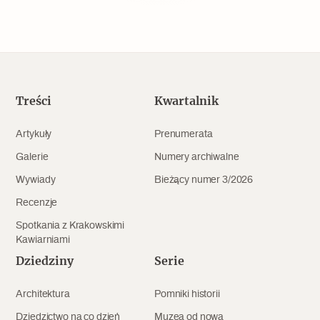
Popularne
Wskazówki idą w dobrą stronę
Varia
Treści
Kwartalnik
Popularne
Artykuły
Prenumerata
Galerie
Numery archiwalne
Memento dla modernizmu
Wywiady
Bieżący numer 3/2026
Recenzje
Zabytek niejedno ma imię
Spotkania z Krakowskimi
Kawiarniami
Popularne
Dziedziny
Serie
Niewykonalne? Nie dla Wawelu
Architektura
Pomniki historii
Dziedzictwo na co dzień
Muzea od nowa