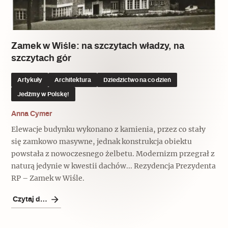
Popularne
Popularne
Zobacz również
Kruchość rzeczy
Biskupin - rezerwat archeologiczny
Dziedzictwo na co dzień
Patronaty
Zamek w Wiśle: na szczytach władzy, na
szczytach gór
Popularne
Wywiady
Muzea od nowa
MonumentApp
Artykuły
Architektura
Dziedzictwo na co dzień
Jak wskrzesić smak
Popularne
Popularne
Jedźmy w Polskę!
Mapa skojarzeń
Jak to działa? Czyli nowa odsłona
Dolnośląski Indiana Jones
Anna Cymer
Narodowego Muzeum Techniki
Ludzie
Krakowskie Kawiarnie
Elewacje budynku wykonano z kamienia, przez co stały
się zamkowo masywne, jednak konstrukcja obiektu
Popularne
Recenzje
powstała z nowoczesnego żelbetu. Modernizm przegrał z
Polska ze smakiem
naturą jedynie w kwestii dachów... Rezydencja Prezydenta
Siostry rzeźbiarki
Popularne
Popularne
RP – Zamek w Wiśle.
Kuchnia w Ostromecku: puder z
Ulubieniec Fortuny
Czytaj dalej
jarmużu, zupa z krwi
Jedźmy w Polskę!