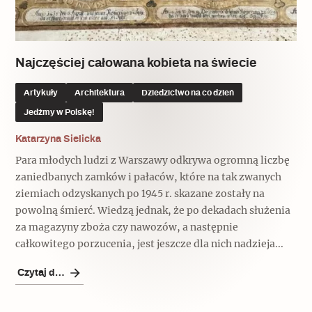
Popularne
Popularne
Zobacz również
Kruchość rzeczy
Biskupin - rezerwat archeologiczny
Dziedzictwo na co dzień
Patronaty
Najczęściej całowana kobieta na świecie
Popularne
Wywiady
Artykuły
Architektura
Dziedzictwo na co dzień
Muzea od nowa
MonumentApp
Jedźmy w Polskę!
Jak wskrzesić smak
Popularne
Popularne
Mapa skojarzeń
Katarzyna Sielicka
Jak to działa? Czyli nowa odsłona
Dolnośląski Indiana Jones
Para młodych ludzi z Warszawy odkrywa ogromną liczbę
Narodowego Muzeum Techniki
Ludzie
Krakowskie Kawiarnie
zaniedbanych zamków i pałaców, które na tak zwanych
ziemiach odzyskanych po 1945 r. skazane zostały na
Popularne
Recenzje
powolną śmierć. Wiedzą jednak, że po dekadach służenia
Polska ze smakiem
za magazyny zboża czy nawozów, a następnie
Siostry rzeźbiarki
Popularne
Popularne
całkowitego porzucenia, jest jeszcze dla nich nadzieja...
Kuchnia w Ostromecku: puder z
Ulubieniec Fortuny
Czytaj dalej
jarmużu, zupa z krwi
Jedźmy w Polskę!