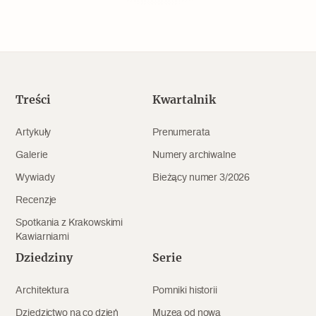
Popularne
Wskazówki idą w dobrą stronę
Varia
Treści
Kwartalnik
Popularne
Artykuły
Prenumerata
Galerie
Numery archiwalne
Memento dla modernizmu
Wywiady
Bieżący numer 3/2026
Recenzje
Zabytek niejedno ma imię
Spotkania z Krakowskimi
Kawiarniami
Popularne
Dziedziny
Serie
Niewykonalne? Nie dla Wawelu
Architektura
Pomniki historii
Dziedzictwo na co dzień
Muzea od nowa