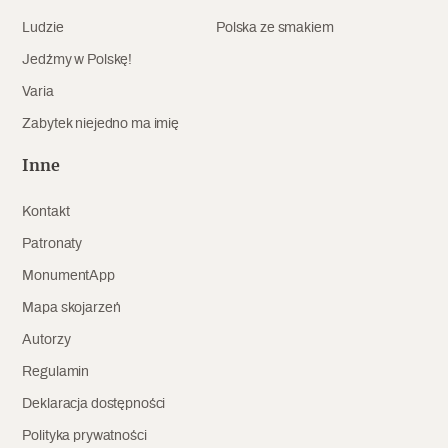
Ludzie
Polska ze smakiem
Archeologia
Jedźmy w Polskę!
Popularne
Varia
Szyb pierwszej windy w Warszawie
Zabytek niejedno ma imię
Inne
Świat
Kontakt
Popularne
Patronaty
MonumentApp
Zabierz mapę na wakacje!
Mapa skojarzeń
Autorzy
Regulamin
Deklaracja dostępności
Polityka prywatności