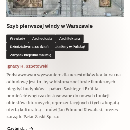
Popularne
Popularne
Zobacz również
Kruchość rzeczy
Biskupin - rezerwat archeologiczny
Dziedzictwo na co dzień
Patronaty
Szyb pierwszej windy w Warszawie
Popularne
Wywiady
Wywiady
Archeologia
Architektura
Muzea od nowa
MonumentApp
Dziedzictwo na co dzień
Jedźmy w Polskę!
Jak wskrzesić smak
Popularne
Popularne
Zabytek niejedno ma imię
Mapa skojarzeń
Jak to działa? Czyli nowa odsłona
Dolnośląski Indiana Jones
Ignacy H. Szpetowski
Narodowego Muzeum Techniki
Ludzie
Krakowskie Kawiarnie
Podstawowym wyzwaniem dla uczestników konkursu na
odbudowę jest to, by w historycznej bryle ikonicznych
Popularne
Recenzje
Polska ze smakiem
niegdyś budynków – pałacu Saskiego i Brühla –
pomieścić wnętrza dostosowane do nowych funkcji
Siostry rzeźbiarki
Popularne
Popularne
obiektów: biurowych, reprezentacyjnych i tych z bogatą
ofertą kulturalną – mówi Jan Edmund Kowalski, prezes
Kuchnia w Ostromecku: puder z
Ulubieniec Fortuny
jarmużu, zupa z krwi
zarządu Pałac Saski Sp. z.o.
Jedźmy w Polskę!
Czytaj dalej