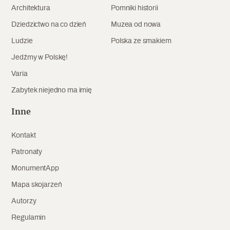
Architektura
Pomniki historii
Archeologia
Dziedzictwo na co dzień
Muzea od nowa
Popularne
Ludzie
Polska ze smakiem
Jedźmy w Polskę!
Szyb pierwszej windy w Warszawie
Varia
Zabytek niejedno ma imię
Świat
Inne
Popularne
Kontakt
Zabierz mapę na wakacje!
Patronaty
MonumentApp
Mapa skojarzeń
Autorzy
Regulamin