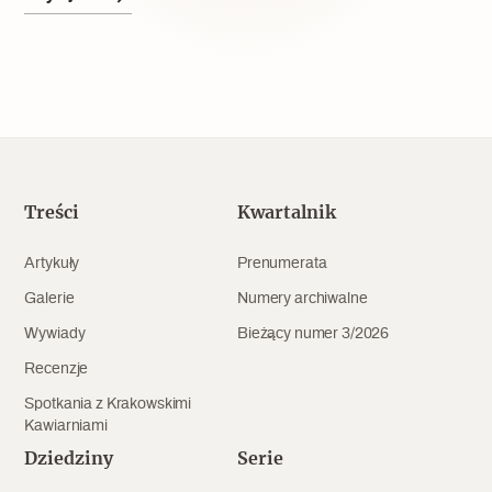
Popularne
Wskazówki idą w dobrą stronę
Varia
Popularne
Treści
Kwartalnik
Memento dla modernizmu
Artykuły
Prenumerata
Galerie
Numery archiwalne
Wywiady
Bieżący numer 3/2026
Zabytek niejedno ma imię
Recenzje
Popularne
Spotkania z Krakowskimi
Kawiarniami
Niewykonalne? Nie dla Wawelu
Dziedziny
Serie