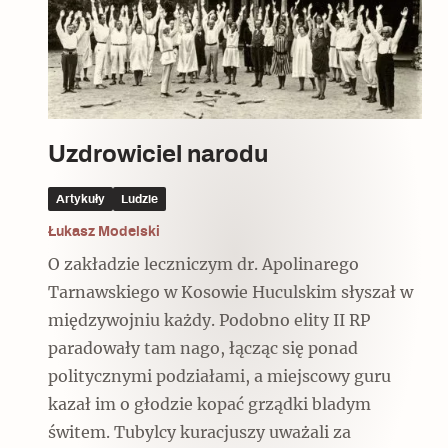
Czytaj dalej
Czytaj dalej
Czytaj dalej
Uzdrowiciel narodu
Ulubieniec Fortuny
Artykuły
Ludzie
Łukasz Modelski
O zakładzie leczniczym dr. Apolinarego
Wskazówki idą w dobrą stronę
Tarnawskiego w Kosowie Huculskim słyszał w
międzywojniu każdy. Podobno elity II RP
paradowały tam nago, łącząc się ponad
politycznymi podziałami, a miejscowy guru
kazał im o głodzie kopać grządki bladym
świtem. Tubylcy kuracjuszy uważali za