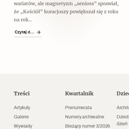
Czytaj dalej
wariatów, ale magnetyzm „seniora” sprawiał,
że „Kościół” kuracjuszy powiększał się z roku
na rok...
Czytaj dalej
Czytaj dalej
Szyb pierwszej windy w
Warszawie
Treści
Kwartalnik
Dzie
Artykuły
Prenumerata
Archit
Galerie
Numery archiwalne
Dzied
dzień
Wywiady
Bieżący numer 3/2026