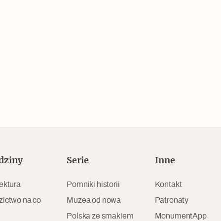
Czytaj dalej
Zabierz mapę na wakacje!
dziny
Serie
Inne
ektura
Pomniki historii
Kontakt
zictwo na co
Muzea od nowa
Patronaty
Polska ze smakiem
MonumentApp