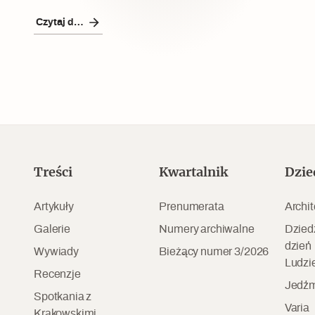
Czytaj dalej
Czytaj dalej
Czytaj dalej
Treści
Kwartalnik
Dzie
Szyb pierwszej windy w
Artykuły
Prenumerata
Archit
Warszawie
Galerie
Numery archiwalne
Dzied
dzień
Wywiady
Bieżący numer 3/2026
Ludzi
Recenzje
Jedźm
Spotkania z
Varia
Krakowskimi