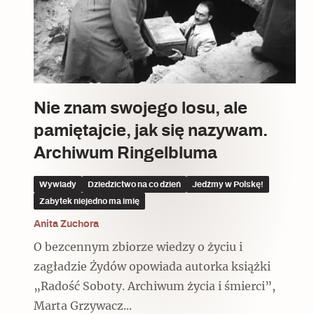
Czytaj dalej
Czytaj dalej
Czytaj dalej
Nie znam swojego losu, ale
pamiętajcie, jak się nazywam.
Ulubieniec Fortuny
Archiwum Ringelbluma
Wywiady
Dziedzictwo na co dzień
Jedźmy w Polskę!
Zabytek niejedno ma imię
Wskazówki idą w dobrą stronę
Anita Zuchora
O bezcennym zbiorze wiedzy o życiu i
zagładzie Żydów opowiada autorka książki
„Radość Soboty. Archiwum życia i śmierci”,
Marta Grzywacz...