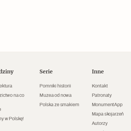
Czytaj dalej
dziny
Serie
Inne
ektura
Pomniki historii
Kontakt
Zabierz mapę na wakacje!
zictwo na co
Muzea od nowa
Patronaty
Polska ze smakiem
MonumentApp
e
Mapa skojarzeń
y w Polskę!
Autorzy