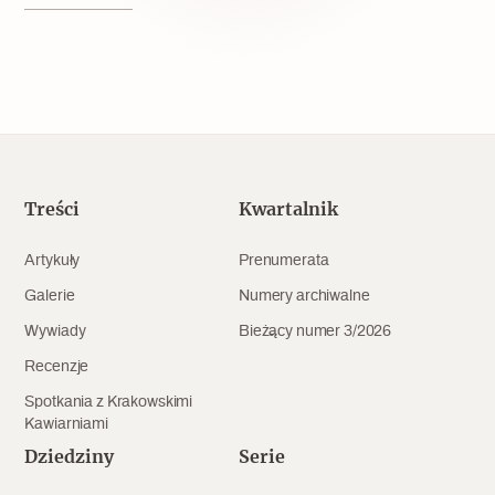
Popularne
Wskazówki idą w dobrą stronę
Varia
Popularne
Treści
Kwartalnik
Memento dla modernizmu
Artykuły
Prenumerata
Galerie
Numery archiwalne
Wywiady
Bieżący numer 3/2026
Zabytek niejedno ma imię
Recenzje
Popularne
Spotkania z Krakowskimi
Kawiarniami
Niewykonalne? Nie dla Wawelu
Dziedziny
Serie