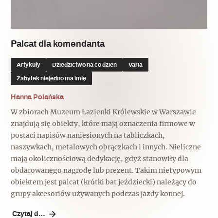
Popularne
Popularne
Zobacz również
Kruchość rzeczy
Biskupin - rezerwat archeologiczny
Dziedzictwo na co dzień
Patronaty
Palcat dla komendanta
Popularne
Wywiady
Artykuły
Dziedzictwo na co dzień
Varia
Muzea od nowa
MonumentApp
Zabytek niejedno ma imię
Jak wskrzesić smak
Popularne
Popularne
Mapa skojarzeń
Hanna Polańska
Jak to działa? Czyli nowa odsłona
Dolnośląski Indiana Jones
W zbiorach Muzeum Łazienki Królewskie w Warszawie
Narodowego Muzeum Techniki
Ludzie
Krakowskie Kawiarnie
znajdują się obiekty, które mają oznaczenia firmowe w
postaci napisów naniesionych na tabliczkach,
Popularne
Recenzje
naszywkach, metalowych obrączkach i innych. Nieliczne
Polska ze smakiem
mają okolicznościową dedykację, gdyż stanowiły dla
Siostry rzeźbiarki
Popularne
Popularne
obdarowanego nagrodę lub prezent. Takim nietypowym
obiektem jest palcat (krótki bat jeździecki) należący do
Kuchnia w Ostromecku: puder z
Ulubieniec Fortuny
grupy akcesoriów używanych podczas jazdy konnej.
jarmużu, zupa z krwi
Jedźmy w Polskę!
Czytaj dalej