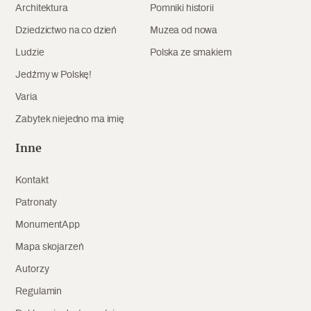
Architektura
Pomniki historii
Archeologia
Dziedzictwo na co dzień
Muzea od nowa
Popularne
Ludzie
Polska ze smakiem
Jedźmy w Polskę!
Szyb pierwszej windy w Warszawie
Varia
Zabytek niejedno ma imię
Świat
Inne
Popularne
Kontakt
Zabierz mapę na wakacje!
Patronaty
MonumentApp
Mapa skojarzeń
Autorzy
Regulamin