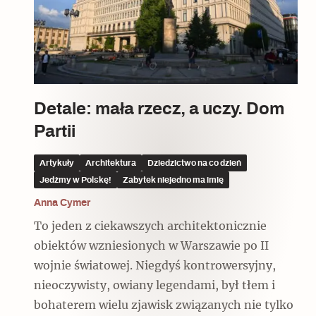
Czytaj dalej
Czytaj dalej
Czytaj dalej
Detale: mała rzecz, a uczy. Dom
Partii
Ulubieniec Fortuny
Artykuły
Architektura
Dziedzictwo na co dzień
Jedźmy w Polskę!
Zabytek niejedno ma imię
Anna Cymer
Wskazówki idą w dobrą stronę
To jeden z ciekawszych architektonicznie
obiektów wzniesionych w Warszawie po II
wojnie światowej. Niegdyś kontrowersyjny,
nieoczywisty, owiany legendami, był tłem i
bohaterem wielu zjawisk związanych nie tylko