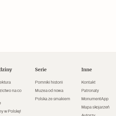
Czytaj dalej
dziny
Serie
Inne
Zabierz mapę na wakacje!
ektura
Pomniki historii
Kontakt
zictwo na co
Muzea od nowa
Patronaty
Polska ze smakiem
MonumentApp
e
Mapa skojarzeń
y w Polskę!
Autorzy