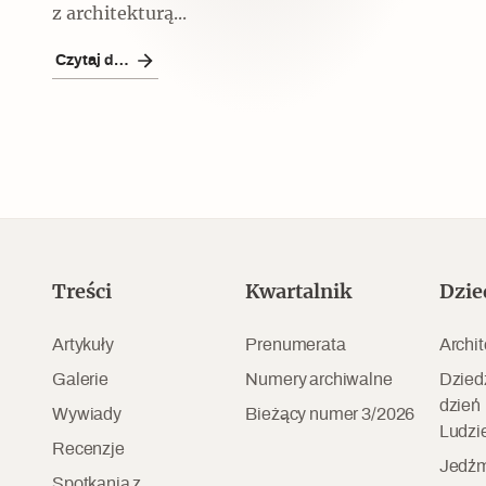
Czytaj dalej
z architekturą...
Czytaj dalej
Czytaj dalej
Treści
Kwartalnik
Dzie
Szyb pierwszej windy w
Warszawie
Artykuły
Prenumerata
Archit
Galerie
Numery archiwalne
Dzied
dzień
Wywiady
Bieżący numer 3/2026
Ludzi
Recenzje
Jedźm
Spotkania z