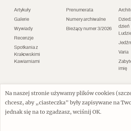
Artykuły
Prenumerata
Archit
Galerie
Numery archiwalne
Dzied
dzień
Wywiady
Bieżący numer 3/2026
Ludzi
Czytaj dalej
Recenzje
Jedźm
Spotkania z
Varia
Krakowskimi
Kawiarniami
Zabyt
imię
Na naszej stronie używamy plików cookies (szcze
chcesz, aby „ciasteczka" były zapisywane na Two
jednak się na to zgadzasz, wciśnij OK.