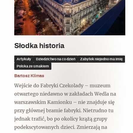
Czytaj dalej
Czytaj dalej
Czytaj dalej
Słodka historia
Ulubieniec Fortuny
Artykuły
Dziedzictwo na co dzień
Zabytek niejedno ma imię
Polska ze smakiem
Bartosz Klimas
Wejście do Fabryki Czekolady – muzeum
Wskazówki idą w dobrą stronę
otwartego niedawno w zakładach Wedla na
warszawskim Kamionku – nie znajduje się
przy głównej bramie fabryki. Nietrudno tu
jednak trafić, bo po okolicy krążą grupy
podekscytowanych dzieci. Zmierzają na