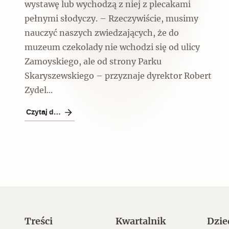
Czytaj dalej
wystawę lub wychodzą z niej z plecakami
pełnymi słodyczy. – Rzeczywiście, musimy
nauczyć naszych zwiedzających, że do
muzeum czekolady nie wchodzi się od ulicy
Zamoyskiego, ale od strony Parku
Skaryszewskiego – przyznaje dyrektor Robert
Czytaj dalej
Zydel...
Czytaj dalej
Szyb pierwszej windy w
Warszawie
Treści
Kwartalnik
Dzie