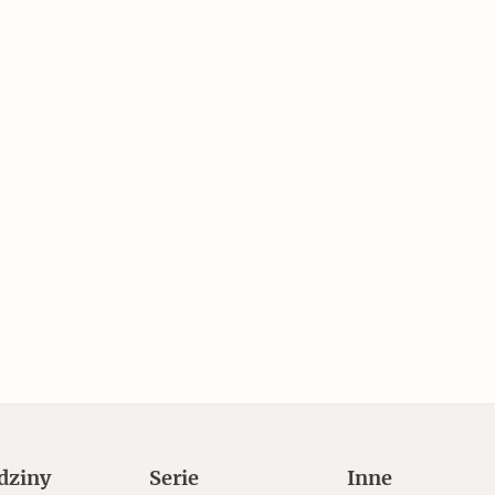
Czytaj dalej
Zabierz mapę na wakacje!
dziny
Serie
Inne