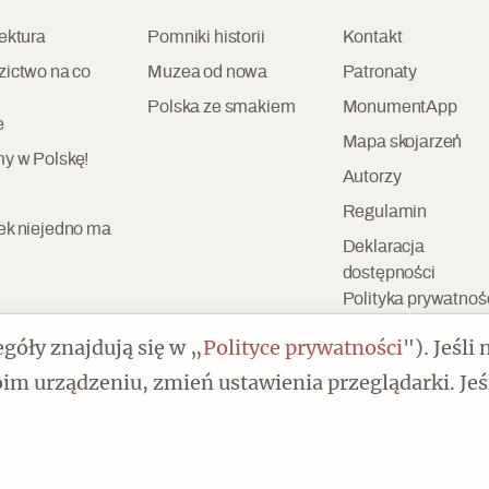
ektura
Pomniki historii
Kontakt
zictwo na co
Muzea od nowa
Patronaty
Polska ze smakiem
MonumentApp
e
Czytaj dalej
Mapa skojarzeń
y w Polskę!
Autorzy
Regulamin
ek niejedno ma
Deklaracja
dostępności
Polityka prywatnoś
góły znajdują się w „
Polityce prywatności
"). Jeśli 
im urządzeniu, zmień ustawienia przeglądarki. Jeś
Copyright by Spotkania z Zabytkami