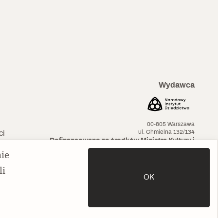
Wydawca
00-805 Warszawa
ul. Chmielna 132/134
ci
Dofinansowano ze środków Ministra Kultury i
Dziedzictwa Narodowego
nie
li
OK