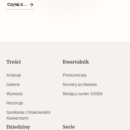
Popularne
Czytaj dalej
Wskazówki idą w dobrą stronę
Varia
Popularne
Treści
Kwartalnik
Memento dla modernizmu
Artykuły
Prenumerata
Galerie
Numery archiwalne
Zabytek niejedno ma imię
Wywiady
Bieżący numer 3/2026
Popularne
Recenzje
Spotkania z Krakowskimi
Niewykonalne? Nie dla Wawelu
Kawiarniami
Dziedziny
Serie