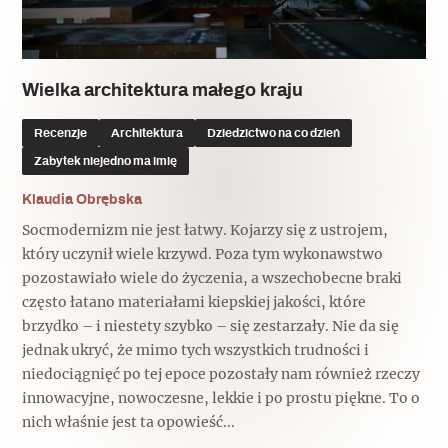
Popularne
Popularne
Zobacz również
Kruchość rzeczy
Biskupin - rezerwat archeologiczny
Dziedzictwo na co dzień
Patronaty
Wielka architektura małego kraju
Popularne
Wywiady
Recenzje
Architektura
Dziedzictwo na co dzień
Muzea od nowa
MonumentApp
Zabytek niejedno ma imię
Jak wskrzesić smak
Popularne
Popularne
Mapa skojarzeń
Klaudia Obrębska
Jak to działa? Czyli nowa odsłona
Dolnośląski Indiana Jones
Socmodernizm nie jest łatwy. Kojarzy się z ustrojem,
Narodowego Muzeum Techniki
Ludzie
Krakowskie Kawiarnie
który uczynił wiele krzywd. Poza tym wykonawstwo
pozostawiało wiele do życzenia, a wszechobecne braki
Popularne
Recenzje
często łatano materiałami kiepskiej jakości, które
Polska ze smakiem
brzydko – i niestety szybko – się zestarzały. Nie da się
Siostry rzeźbiarki
Popularne
Popularne
jednak ukryć, że mimo tych wszystkich trudności i
niedociągnięć po tej epoce pozostały nam również rzeczy
Kuchnia w Ostromecku: puder z
Ulubieniec Fortuny
innowacyjne, nowoczesne, lekkie i po prostu piękne. To o
jarmużu, zupa z krwi
Jedźmy w Polskę!
nich właśnie jest ta opowieść...