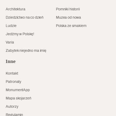
Archeologia
Architektura
Pomniki historii
Popularne
Dziedzictwo na co dzień
Muzea od nowa
Ludzie
Polska ze smakiem
Szyb pierwszej windy w Warszawie
Jedźmy w Polskę!
Varia
Zabytek niejedno ma imię
Świat
Popularne
Inne
Zabierz mapę na wakacje!
Kontakt
Patronaty
MonumentApp
Mapa skojarzeń
Autorzy
Regulamin