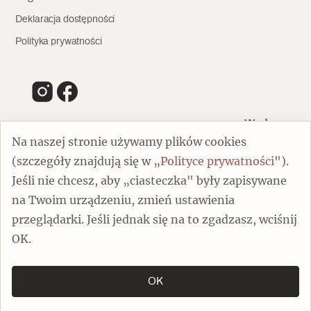
Deklaracja dostępności
Polityka prywatności
Wydawca
Na naszej stronie używamy plików cookies
(szczegóły znajdują się w „
Polityce prywatności
").
00-805 Warszawa
Jeśli nie chcesz, aby „ciasteczka" były zapisywane
ul. Chmielna 132/134
na Twoim urządzeniu, zmień ustawienia
Dofinansowano ze środków Ministra Kultury i Dziedzictwa
Narodowego
przeglądarki. Jeśli jednak się na to zgadzasz, wciśnij
OK.
OK
Copyright by Spotkania z Zabytkami