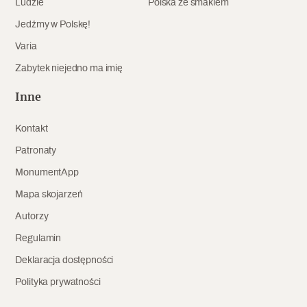
Ludzie
Polska ze smakiem
Archeologia
Jedźmy w Polskę!
Popularne
Varia
Zabytek niejedno ma imię
Szyb pierwszej windy w Warszawie
Inne
Kontakt
Świat
Patronaty
Popularne
MonumentApp
Zabierz mapę na wakacje!
Mapa skojarzeń
Autorzy
Regulamin
Deklaracja dostępności
Polityka prywatności