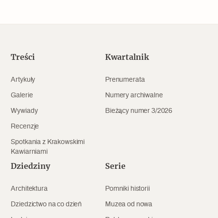
Popularne
Wskazówki idą w dobrą stronę
Treści
Kwartalnik
Varia
Artykuły
Prenumerata
Popularne
Galerie
Numery archiwalne
Memento dla modernizmu
Wywiady
Bieżący numer 3/2026
Recenzje
Spotkania z Krakowskimi
Zabytek niejedno ma imię
Kawiarniami
Dziedziny
Serie
Popularne
Architektura
Pomniki historii
Niewykonalne? Nie dla Wawelu
Dziedzictwo na co dzień
Muzea od nowa