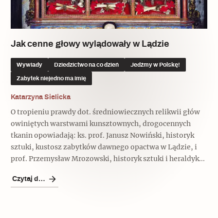
Popularne
Popularne
Zobacz również
Kruchość rzeczy
Biskupin - rezerwat archeologiczny
Dziedzictwo na co dzień
Patronaty
Jak cenne głowy wylądowały w Lądzie
Popularne
Wywiady
Wywiady
Dziedzictwo na co dzień
Jedźmy w Polskę!
Muzea od nowa
MonumentApp
Zabytek niejedno ma imię
Jak wskrzesić smak
Popularne
Popularne
Mapa skojarzeń
Katarzyna Sielicka
Jak to działa? Czyli nowa odsłona
Dolnośląski Indiana Jones
O tropieniu prawdy dot. średniowiecznych relikwii głów
Narodowego Muzeum Techniki
Ludzie
Krakowskie Kawiarnie
owiniętych warstwami kunsztownych, drogocennych
tkanin opowiadają: ks. prof. Janusz Nowiński, historyk
Popularne
Recenzje
sztuki, kustosz zabytków dawnego opactwa w Lądzie, i
Polska ze smakiem
prof. Przemysław Mrozowski, historyk sztuki i heraldyk...
Siostry rzeźbiarki
Popularne
Popularne
Czytaj dalej
Kuchnia w Ostromecku: puder z
Ulubieniec Fortuny
jarmużu, zupa z krwi
Jedźmy w Polskę!