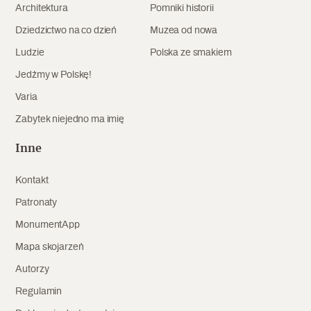
Architektura
Pomniki historii
Archeologia
Dziedzictwo na co dzień
Muzea od nowa
Popularne
Ludzie
Polska ze smakiem
Jedźmy w Polskę!
Szyb pierwszej windy w Warszawie
Varia
Zabytek niejedno ma imię
Świat
Inne
Popularne
Kontakt
Zabierz mapę na wakacje!
Patronaty
MonumentApp
Mapa skojarzeń
Autorzy
Regulamin