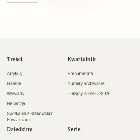
Popularne
Wskazówki idą w dobrą stronę
Varia
Popularne
Treści
Kwartalnik
Memento dla modernizmu
Artykuły
Prenumerata
Galerie
Numery archiwalne
Wywiady
Bieżący numer 3/2026
Zabytek niejedno ma imię
Recenzje
Popularne
Spotkania z Krakowskimi
Kawiarniami
Niewykonalne? Nie dla Wawelu
Dziedziny
Serie