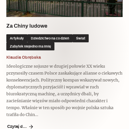
Popularne
Popularne
Zobacz również
Kruchość rzeczy
Biskupin - rezerwat archeologiczny
Dziedzictwo na co dzień
Patronaty
Za Chiny ludowe
Popularne
Wywiady
Artykuły
Dziedzictwo na co dzień
Świat
Muzea od nowa
MonumentApp
Zabytek niejedno ma imię
Jak wskrzesić smak
Popularne
Popularne
Mapa skojarzeń
Klaudia Obrębska
Jak to działa? Czyli nowa odsłona
Dolnośląski Indiana Jones
Ideologiczne sojusze w drugiej połowie XX wieku
Narodowego Muzeum Techniki
Ludzie
Krakowskie Kawiarnie
przynosiły czasem Polsce zaskakujące alianse o ciekawych
konsekwencjach. Polityczny kompas wskazywał nowych,
Popularne
Recenzje
dyplomatycznych przyjaciół i wprawiał w ruch
Polska ze smakiem
biurokratyczną machinę, a urzędnicy dbali, by
Siostry rzeźbiarki
Popularne
Popularne
zacieśnianie więzów miało odpowiedni charakter i
tempo. Właśnie w ten sposób po wojnie polska sztuka
Kuchnia w Ostromecku: puder z
Ulubieniec Fortuny
trafiła do Chin...
jarmużu, zupa z krwi
Jedźmy w Polskę!
Czytaj dalej