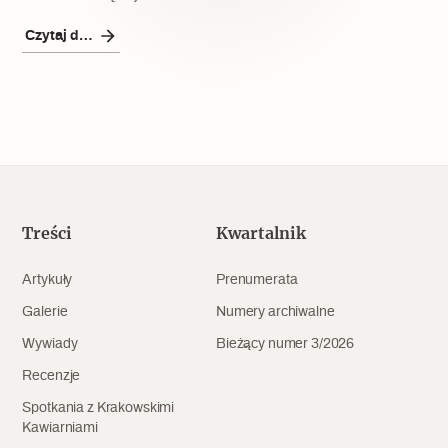
Popularne
Czytaj dalej
Wskazówki idą w dobrą stronę
Varia
Popularne
Memento dla modernizmu
Treści
Kwartalnik
Artykuły
Prenumerata
Zabytek niejedno ma imię
Galerie
Numery archiwalne
Wywiady
Bieżący numer 3/2026
Popularne
Recenzje
Niewykonalne? Nie dla Wawelu
Spotkania z Krakowskimi
Kawiarniami