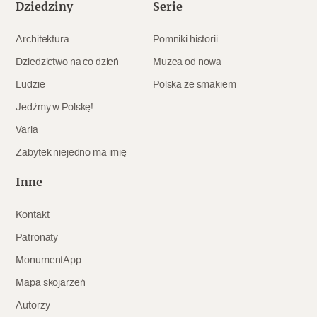
Dziedziny
Serie
Archeologia
Architektura
Pomniki historii
Popularne
Dziedzictwo na co dzień
Muzea od nowa
Szyb pierwszej windy w Warszawie
Ludzie
Polska ze smakiem
Jedźmy w Polskę!
Varia
Świat
Zabytek niejedno ma imię
Popularne
Inne
Zabierz mapę na wakacje!
Kontakt
Patronaty
MonumentApp
Mapa skojarzeń
Autorzy