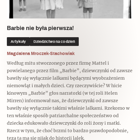
Popularne
Popularne
Zobacz również
Kruchość rzeczy
Biskupin - rezerwat archeologiczny
Dziedzictwo na co dzień
Patronaty
Barbie nie była pierwsza!
Popularne
Wywiady
Artykuły
Dziedzictwo na co dzień
Muzea od nowa
MonumentApp
Jak wskrzesić smak
Popularne
Magdalena Mroczek-Stachowiak
Popularne
Mapa skojarzeń
Według mitu stworzonego przez firmę Mattel i
Jak to działa? Czyli nowa odsłona
Dolnośląski Indiana Jones
powielanego przez film „Barbie”, dziewczynki od zawsze
Narodowego Muzeum Techniki
Ludzie
bawiły się wyłącznie lalkami będącymi wyobrażeniem
Krakowskie Kawiarnie
niemowląt i małych dzieci. Czy rzeczywiście? W hicie
Popularne
kinowym „Barbie” głos narratorki (w tej roli Helen
Recenzje
Polska ze smakiem
Mirren) informował nas, że dziewczynki od zawsze
Siostry rzeźbiarki
Popularne
Popularne
bawiły się wyłącznie takimi właśnie lalkami. Rzekomo w
ten właśnie sposób patriarchalne społeczeństwo od
Kuchnia w Ostromecku: puder z
Ulubieniec Fortuny
dziecka edukowało dziewczynki do roli żony i matki.
jarmużu, zupa z krwi
Jedźmy w Polskę!
Rzecz w tym, że choć brzmi to bardzo prawdopodobnie,
teza ta ma się nijak do historii lalek.