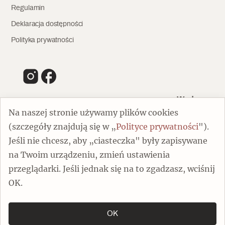
Regulamin
Deklaracja dostępności
Polityka prywatności
Wydawca
Na naszej stronie używamy plików cookies
(szczegóły znajdują się w „
Polityce prywatności
").
00-805 Warszawa
Jeśli nie chcesz, aby „ciasteczka" były zapisywane
ul. Chmielna 132/134
na Twoim urządzeniu, zmień ustawienia
Dofinansowano ze środków Ministra Kultury i Dziedzictwa
Narodowego
przeglądarki. Jeśli jednak się na to zgadzasz, wciśnij
OK.
OK