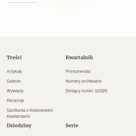
Popularne
Wskazówki idą w dobrą stronę
Varia
Popularne
Treści
Kwartalnik
Memento dla modernizmu
Artykuły
Prenumerata
Galerie
Numery archiwalne
Wywiady
Bieżący numer 3/2026
Zabytek niejedno ma imię
Recenzje
Popularne
Spotkania z Krakowskimi
Kawiarniami
Niewykonalne? Nie dla Wawelu
Dziedziny
Serie