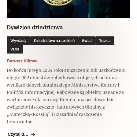
Popularne
Popularne
Zobacz również
Kruchość rzeczy
Biskupin - rezerwat archeologiczny
Dziedzictwo na co dzień
Patronaty
Dywizjon dziedzictwa
Popularne
Wywiady
Wywiady
Dziedzictwo na co dzień
Świat
Topics
Muzea od nowa
MonumentApp
Varia
Jak wskrzesić smak
Popularne
Popularne
Mapa skojarzeń
Bartosz Klimas
Jak to działa? Czyli nowa odsłona
Dolnośląski Indiana Jones
Do końca lutego 2024 roku zniszczeniu lub uszkodzeniu
Narodowego Muzeum Techniki
Ludzie
Krakowskie Kawiarnie
uległo 902 obiektów zabytkowych objętych ochroną –
wynika z danych ukraińskiego Ministerstwa Kultury i
Popularne
Recenzje
Polityki Informacyjnej. Rabowane są obiekty uznane za
Polska ze smakiem
wartościowe dla narracji Kremla, mające dowodzić
Siostry rzeźbiarki
Popularne
Popularne
związków historyczno-kulturowych Ukrainy z
„Mateczką-Rossiją” i uzasadniać roszczenia
Kuchnia w Ostromecku: puder z
Ulubieniec Fortuny
terytorialne...
jarmużu, zupa z krwi
Jedźmy w Polskę!
Czytaj dalej