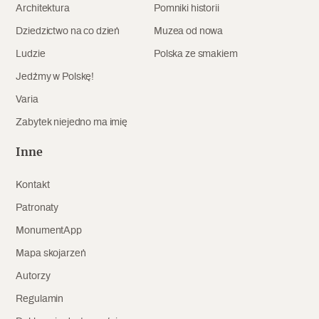
Architektura
Pomniki historii
Archeologia
Dziedzictwo na co dzień
Muzea od nowa
Popularne
Ludzie
Polska ze smakiem
Jedźmy w Polskę!
Szyb pierwszej windy w Warszawie
Varia
Zabytek niejedno ma imię
Świat
Inne
Popularne
Kontakt
Zabierz mapę na wakacje!
Patronaty
MonumentApp
Mapa skojarzeń
Autorzy
Regulamin