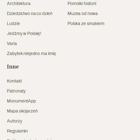
Architektura
Pomniki historii
Archeologia
Dziedzictwo na co dzień
Muzea od nowa
Popularne
Ludzie
Polska ze smakiem
Jedźmy w Polskę!
Szyb pierwszej windy w Warszawie
Varia
Zabytek niejedno ma imię
Świat
Inne
Popularne
Kontakt
Zabierz mapę na wakacje!
Patronaty
MonumentApp
Mapa skojarzeń
Autorzy
Regulamin