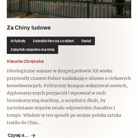
Popularne
Popularne
Zobacz również
Kruchość rzeczy
Biskupin - rezerwat archeologiczny
Dziedzictwo na co dzień
Patronaty
Za Chiny ludowe
Popularne
Wywiady
Artykuły
Dziedzictwo na co dzień
Świat
Muzea od nowa
MonumentApp
Zabytek niejedno ma imię
Jak wskrzesić smak
Popularne
Popularne
Mapa skojarzeń
Klaudia Obrębska
Jak to działa? Czyli nowa odsłona
Dolnośląski Indiana Jones
Ideologiczne sojusze w drugiej połowie XX wieku
Narodowego Muzeum Techniki
Ludzie
Krakowskie Kawiarnie
przynosiły czasem Polsce zaskakujące alianse o ciekawych
konsekwencjach. Polityczny kompas wskazywał nowych,
Popularne
Recenzje
dyplomatycznych przyjaciół i wprawiał w ruch
Polska ze smakiem
biurokratyczną machinę, a urzędnicy dbali, by
Siostry rzeźbiarki
Popularne
Popularne
zacieśnianie więzów miało odpowiedni charakter i
tempo. Właśnie w ten sposób po wojnie polska sztuka
Kuchnia w Ostromecku: puder z
Ulubieniec Fortuny
trafiła do Chin...
jarmużu, zupa z krwi
Jedźmy w Polskę!
Czytaj dalej