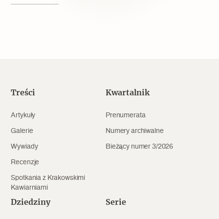
Popularne
Wskazówki idą w dobrą stronę
Varia
Popularne
Treści
Kwartalnik
Memento dla modernizmu
Artykuły
Prenumerata
Galerie
Numery archiwalne
Wywiady
Bieżący numer 3/2026
Zabytek niejedno ma imię
Recenzje
Popularne
Spotkania z Krakowskimi
Kawiarniami
Niewykonalne? Nie dla Wawelu
Dziedziny
Serie